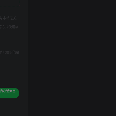
与本站无关。
等方式使用软
情况属实的会
.真心话大冒