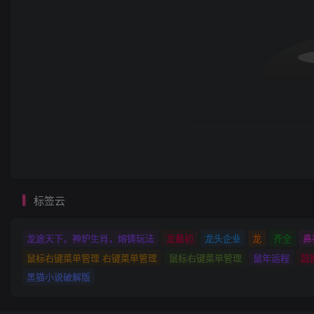
标签云
龙途天下，神炉生肖，熔铸玩法
龙最初
龙头企业
龙
齐全
鼻
鼠标右键菜单管理 右键菜单管理
鼠标右键菜单管理
鼠年运程
鼓
黑猫小说破解版