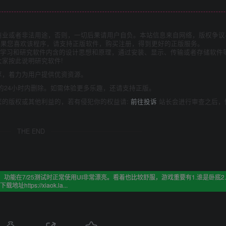
商业或者非法用途，否则，一切后果请用户自负。本站信息来自网络，版权争议
如果您喜欢该程序，请支持正版软件，购买注册，得到更好的正版服务。
为了学习和研究软件内含的设计思想和原理，通过安装、显示、传输或者存储软件
家按此说明研究软件!
享，着力为用户提供优资资源。
的24小时内删除。如需体验更多乐趣，还请支持正版。
您的版权或其他利益的，若有侵犯你的权益请:
前往投诉
站长会进行审查之后，
THE END
功能在7/25测试时正常使用UI非常漂亮。看着也比较舒服，游戏重要有1.谁是卧底2
下载地址https://xiaok.la...