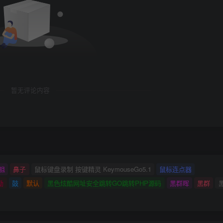
暂无评论内容
祖
鼻子
鼠标键盘录制 按键精灵 KeymouseGo5.1
鼠标连点器
励
鼓
默认
黑色炫酷网址安全跳转GO跳转PHP源码
黑群晖
黑群