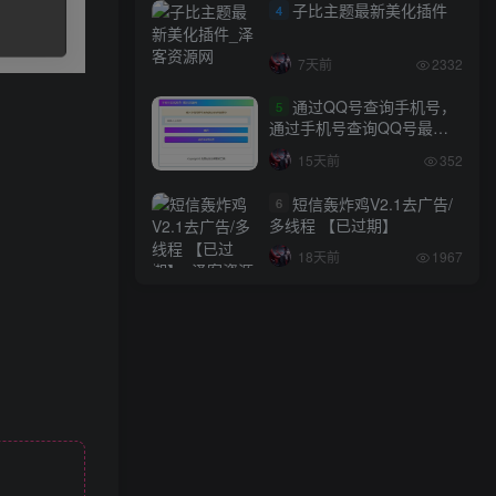
子比主题最新美化插件
4
7天前
2332
通过QQ号查询手机号，
5
通过手机号查询QQ号最新
网站源码
15天前
352
短信轰炸鸡V2.1去广告/
6
多线程 【已过期】
18天前
1967