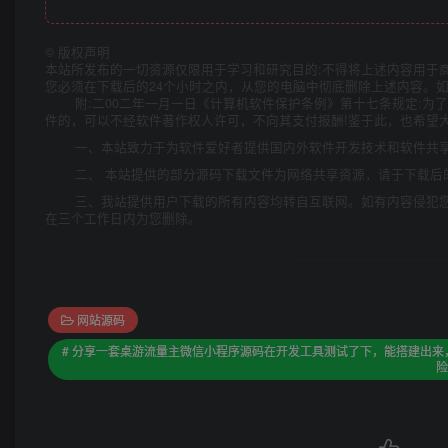
©
版权声明
本站所发布的一切资源仅限用于学习和研究目的;不得将上述内容用于
您必须在下载后的24个小时之内，从您的电脑中彻底删除上述内容。
附:二00二年一月一日《计算机软件保护条例》第十七条规定:
件的，可以不经软件著作权人许可，不向其支付报酬!鉴于此，也希望大
一、本站致力于为软件爱好者提供国内外软件开发技术和软件共
二、 本站提供的部分源码下载文件为网络共享资源，请于下载后
三、我站提供用户下载的所有内容均转自互联网。如有内容侵犯
在三个工作日内为您删除。
网站源码
# 分享一套桌游流量主微信小程序源码在开发工具测试了下，能搭建出来，
险