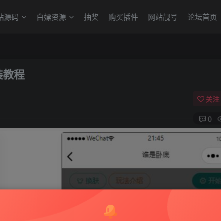
站源码
白嫖资源
抽奖
购买插件
网站靓号
论坛首页
装教程
关注
0