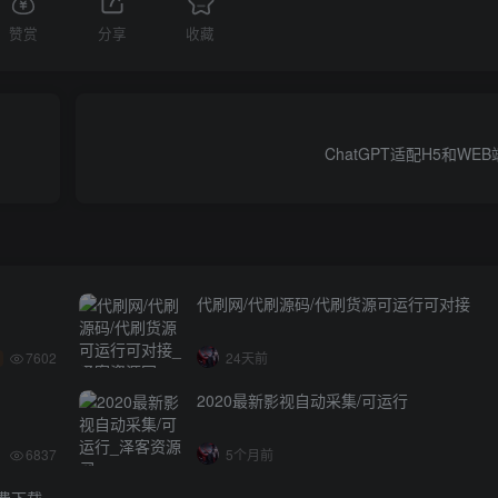
赞赏
分享
收藏
ChatGPT适配H5和W
代刷网/代刷源码/代刷货源可运行可对接
7602
24天前
2020最新影视自动采集/可运行
6837
5个月前
免费下载