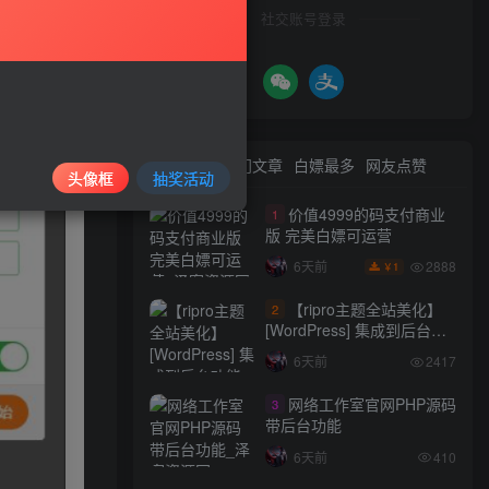
社交账号登录
最新文章
热门文章
白嫖最多
网友点赞
头像框
抽奖活动
价值4999的码支付商业
1
版 完美白嫖可运营
2888
6天前
1
￥
【ripro主题全站美化】
2
[WordPress] 集成到后台功
能的全站美化包
6天前
2417
WordPress…
网络工作室官网PHP源码
3
带后台功能
6天前
410