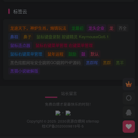
标签云
龙途天下，神炉生肖，熔铸玩法
龙最初
龙头企业
龙
齐全
鼻祖
鼻子
鼠标键盘录制 按键精灵 KeymouseGo5.1
鼠标连点器
鼠标右键菜单管理 右键菜单管理
鼠标右键菜单管理
鼠年运程
鼓励
鼓
默认
黑色炫酷网址安全跳转GO跳转PHP源码
黑群晖
黑群
黑羊
黑猫小说破解版
站长留言
免费白嫖才是最快乐的时刻！
Copyright © 2025· 2030
资源白嫖网
sitemap
桂ICP备2020009819号-5