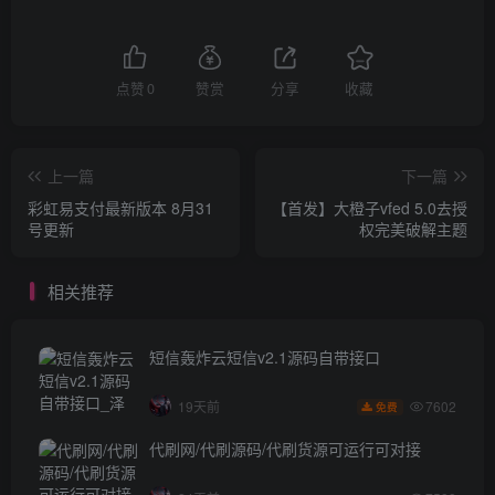
点赞
0
赞赏
分享
收藏
上一篇
下一篇
彩虹易支付最新版本 8月31
【首发】大橙子vfed 5.0去授
号更新
权完美破解主题
相关推荐
短信轰炸云短信v2.1源码自带接口
7602
19天前
免费
代刷网/代刷源码/代刷货源可运行可对接