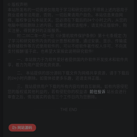
©
版权声明
本站所发布的一切资源仅限用于学习和研究目的;不得将上述内容用于
商业或者非法用途，否则，一切后果请用户自负。本站信息来自网
络，版权争议与本站无关。您必须在下载后的24个小时之内，从您的
电脑中彻底删除上述内容。如果您喜欢该程序，请支持正版软件，购
买注册，得到更好的正版服务。
附:二00二年一月一日《计算机软件保护条例》第十七条规定:为
了学习和研究软件内含的设计思想和原理，通过安装、显示、传输或
者存储软件等方式使用软件的，可以不经软件著作权人许可，不向其
支付报酬!鉴于此，也希望大家按此说明研究软件!
一、本站致力于为软件爱好者提供国内外软件开发技术和软件共
享，着力为用户提供优资资源。
二、 本站提供的部分源码下载文件为网络共享资源，请于下载后
的24小时内删除。如需体验更多乐趣，还请支持正版。
三、我站提供用户下载的所有内容均转自互联网。如有内容侵犯
您的版权或其他利益的，若有侵犯你的权益请:
前往投诉
站长会进行
审查之后，情况属实的会在三个工作日内为您删除。
THE END
网站源码