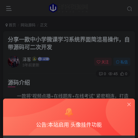
首页
网站源码
正文
分享一款中小学微课学习系统界面简洁易操作，自
带源码可二次开发
泽客
关注
私信
3年前更新
0
45
0
源码介绍
一款将“视频点播+在线题库+在线考试” 紧密相连，打造
“学、练、考”一体在线教育系统，在线学习部分可以实现视
频的上传、转码、在线播放（电脑、手机、微信同步），并
实时记录学员学习进度；考试部分支持多场次、多题型、断
公告:本站启用 头像挂件功能
电异常的处理等，有源码支持二次开发。