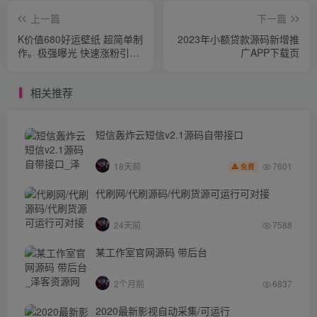
上一篇
下一篇
K价值680好运壁纸 超简单制
2023年小额贷款源码新增推
作。极强曝光 快速涨粉引流
广APP下载页
变现（揭秘）
相关推荐
短信轰炸云短信v2.1源码自带接口
7601
18天前
免费
代刷网/代刷源码/代刷货源可运行可对接
24天前
7588
某工作室官网源码 带后台
2个月前
6837
2020最新影视自动采集/可运行