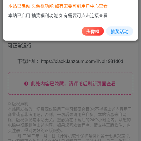
本站已启动 头像框功能 如有需要可到用户中心查看
本站已启用 抽奖福利功能 如有需要可点击连接查看
ai网址导航最新版本，简化安装之前的版本安装太复
头像框
抽奖活动
杂，现在只需要修改数据库配置文件不需要运行其他事项即
可正常运行
下载地址：https://xiaok.lanzoum.com/ilNbI1981d0d
此处内容已隐藏，请评论后刷新页面查看.
©
版权声明
本站所发布的一切资源仅限用于学习和研究目的;不得将上述内容用于
商业或者非法用途，否则，一切后果请用户自负。本站信息来自网
络，版权争议与本站无关。您必须在下载后的24个小时之内，从您的
电脑中彻底删除上述内容。如果您喜欢该程序，请支持正版软件，购
买注册，得到更好的正版服务。
附:二00二年一月一日《计算机软件保护条例》第十七条规定:为
了学习和研究软件内含的设计思想和原理，通过安装、显示、传输或