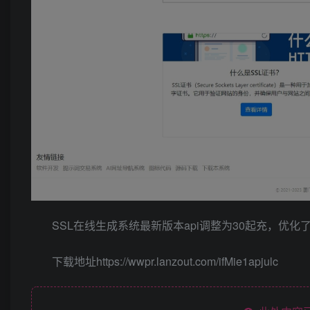
SSL在线生成系统最新版本api调整为30起充，优化
下载地址https://wwpr.lanzout.com/ifMie1apjulc