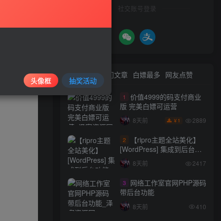
社交账号登录
最新文章
热门文章
白嫖最多
网友点赞
头像框
抽奖活动
价值4999的码支付商业
1
版 完美白嫖可运营
2889
8天前
1
￥
【ripro主题全站美化】
2
[WordPress] 集成到后台功
能的全站美化包
8天前
2417
WordPress…
网络工作室官网PHP源码
3
带后台功能
8天前
410