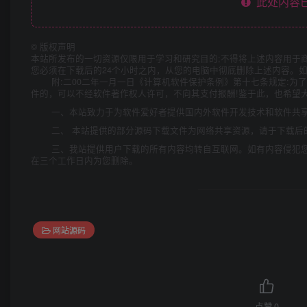
此处内容已
©
版权声明
本站所发布的一切资源仅限用于学习和研究目的;不得将上述内容用于
您必须在下载后的24个小时之内，从您的电脑中彻底删除上述内容。
附:二00二年一月一日《计算机软件保护条例》第十七条规定:
件的，可以不经软件著作权人许可，不向其支付报酬!鉴于此，也希望大
一、本站致力于为软件爱好者提供国内外软件开发技术和软件共
二、 本站提供的部分源码下载文件为网络共享资源，请于下载后
三、我站提供用户下载的所有内容均转自互联网。如有内容侵犯
在三个工作日内为您删除。
网站源码
点赞
0