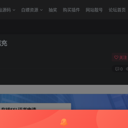
站源码
白嫖资源
抽奖
购买插件
网站靓号
论坛首页
起充
关注
0