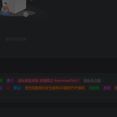
暂无评论内容
祖
鼻子
鼠标键盘录制 按键精灵 KeymouseGo5.1
鼠标连点器
励
鼓
默认
黑色炫酷网址安全跳转GO跳转PHP源码
黑群晖
黑群