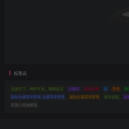
标签云
龙途天下，神炉生肖，熔铸玩法
龙最初
龙头企业
龙
齐全
鼻
鼠标右键菜单管理 右键菜单管理
鼠标右键菜单管理
鼠年运程
鼓
黑猫小说破解版