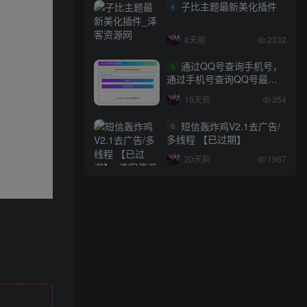
子比主题最新美化插件
4
8天前
2332
通过QQ号查询手机号，
5
通过手机号查询QQ号最新
网站源码
16天前
354
短信轰炸鸡V2.1去广告/
6
多线程 【已过期】
20天前
1967