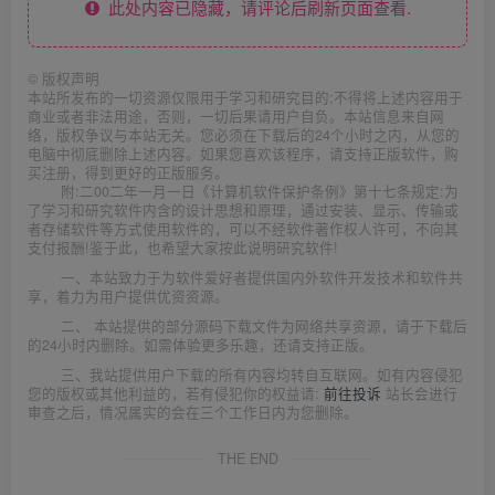
此处内容已隐藏，请评论后刷新页面查看.
©
版权声明
本站所发布的一切资源仅限用于学习和研究目的;不得将上述内容用于
商业或者非法用途，否则，一切后果请用户自负。本站信息来自网
络，版权争议与本站无关。您必须在下载后的24个小时之内，从您的
电脑中彻底删除上述内容。如果您喜欢该程序，请支持正版软件，购
买注册，得到更好的正版服务。
附:二00二年一月一日《计算机软件保护条例》第十七条规定:为
了学习和研究软件内含的设计思想和原理，通过安装、显示、传输或
者存储软件等方式使用软件的，可以不经软件著作权人许可，不向其
支付报酬!鉴于此，也希望大家按此说明研究软件!
一、本站致力于为软件爱好者提供国内外软件开发技术和软件共
享，着力为用户提供优资资源。
二、 本站提供的部分源码下载文件为网络共享资源，请于下载后
的24小时内删除。如需体验更多乐趣，还请支持正版。
三、我站提供用户下载的所有内容均转自互联网。如有内容侵犯
您的版权或其他利益的，若有侵犯你的权益请:
前往投诉
站长会进行
审查之后，情况属实的会在三个工作日内为您删除。
THE END