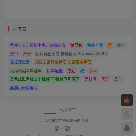
标签云
龙途天下，神炉生肖，熔铸玩法
龙最初
龙头企业
龙
齐全
鼻祖
鼻子
鼠标键盘录制 按键精灵 KeymouseGo5.1
鼠标连点器
鼠标右键菜单管理 右键菜单管理
鼠标右键菜单管理
鼠年运程
鼓励
鼓
默认
黑色炫酷网址安全跳转GO跳转PHP源码
黑群晖
黑群
黑羊
黑猫小说破解版
站长留言
免费白嫖才是最快乐的时刻！