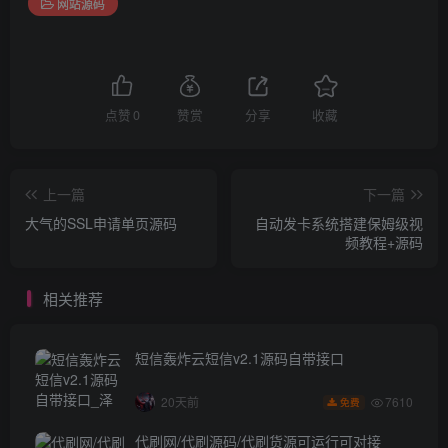
网站源码
点赞
0
赞赏
分享
收藏
上一篇
下一篇
大气的SSL申请单页源码
自动发卡系统搭建保姆级视
频教程+源码
相关推荐
短信轰炸云短信v2.1源码自带接口
7610
20天前
免费
代刷网/代刷源码/代刷货源可运行可对接