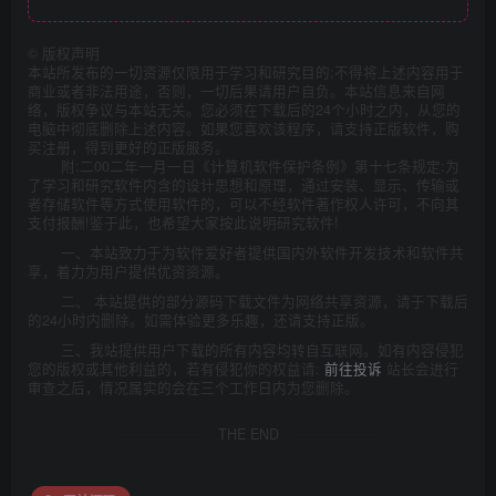
©
版权声明
本站所发布的一切资源仅限用于学习和研究目的;不得将上述内容用于
商业或者非法用途，否则，一切后果请用户自负。本站信息来自网
络，版权争议与本站无关。您必须在下载后的24个小时之内，从您的
电脑中彻底删除上述内容。如果您喜欢该程序，请支持正版软件，购
买注册，得到更好的正版服务。
附:二00二年一月一日《计算机软件保护条例》第十七条规定:为
了学习和研究软件内含的设计思想和原理，通过安装、显示、传输或
者存储软件等方式使用软件的，可以不经软件著作权人许可，不向其
支付报酬!鉴于此，也希望大家按此说明研究软件!
一、本站致力于为软件爱好者提供国内外软件开发技术和软件共
享，着力为用户提供优资资源。
二、 本站提供的部分源码下载文件为网络共享资源，请于下载后
的24小时内删除。如需体验更多乐趣，还请支持正版。
三、我站提供用户下载的所有内容均转自互联网。如有内容侵犯
您的版权或其他利益的，若有侵犯你的权益请:
前往投诉
站长会进行
审查之后，情况属实的会在三个工作日内为您删除。
THE END