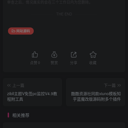
审查之后，情况属实的会在三个工作日内为您删除。
THE END
网站源码
点赞
0
赞赏
分享
收藏
上一篇
下一篇
zibll主题V免签pc监控V4.9教
酷酷资源社同款xiuno模板知
程附工具
乎蓝魔改版源码附多个插件
相关推荐