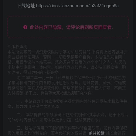
下载地址 https://xiaok.lanzoum.com/iu2aM1egch9a
此处内容已隐藏，请评论后刷新页面查看.
©
版权声明
本站所发布的一切资源仅限用于学习和研究目的;不得将上述内容用于
商业或者非法用途，否则，一切后果请用户自负。本站信息来自网
络，版权争议与本站无关。您必须在下载后的24个小时之内，从您的
电脑中彻底删除上述内容。如果您喜欢该程序，请支持正版软件，购
买注册，得到更好的正版服务。
附:二00二年一月一日《计算机软件保护条例》第十七条规定:为
了学习和研究软件内含的设计思想和原理，通过安装、显示、传输或
者存储软件等方式使用软件的，可以不经软件著作权人许可，不向其
支付报酬!鉴于此，也希望大家按此说明研究软件!
一、本站致力于为软件爱好者提供国内外软件开发技术和软件共
享，着力为用户提供优资资源。
二、 本站提供的部分源码下载文件为网络共享资源，请于下载后
的24小时内删除。如需体验更多乐趣，还请支持正版。
三、我站提供用户下载的所有内容均转自互联网。如有内容侵犯
您的版权或其他利益的，若有侵犯你的权益请:
前往投诉
站长会进行