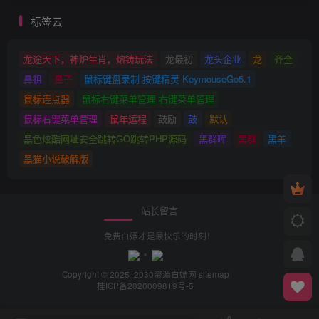
标签云
龙途天下，神炉生肖，熔铸玩法
龙最初
龙头企业
龙
齐全
鼻祖
鼻子
鼠标键盘录制 按键精灵 KeymouseGo5.1
鼠标连点器
鼠标右键菜单管理 右键菜单管理
鼠标右键菜单管理
鼠年运程
鼓励
鼓
默认
黑色炫酷网址安全跳转GO跳转PHP源码
黑群晖
黑群
黑羊
黑猫小说破解版
站长留言
免费白嫖才是最快乐的时刻！
Copyright © 2025· 2030
资源白嫖网
sitemap
桂ICP备2020009819号-5
0