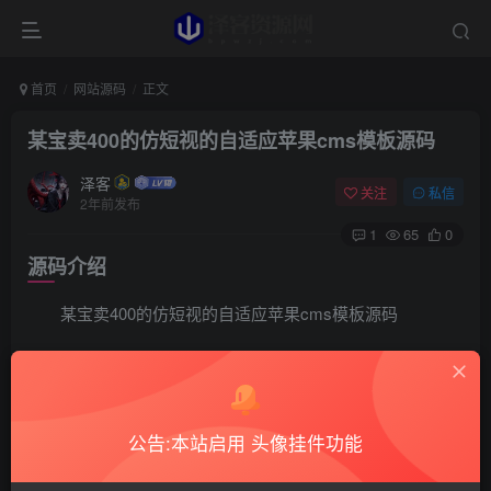
首页
网站源码
正文
某宝卖400的仿短视的自适应苹果cms模板源码
泽客
关注
私信
2年前发布
1
65
0
源码介绍
某宝卖400的仿短视的自适应苹果cms模板源码
1、把文件夹放至 苹果程序目录/template/
2、进入苹果的管理后台，进入 系统——网站参数配置
公告:本站启用 头像挂件功能
——网站模板，在下拉列表中选择本模板，保存设置