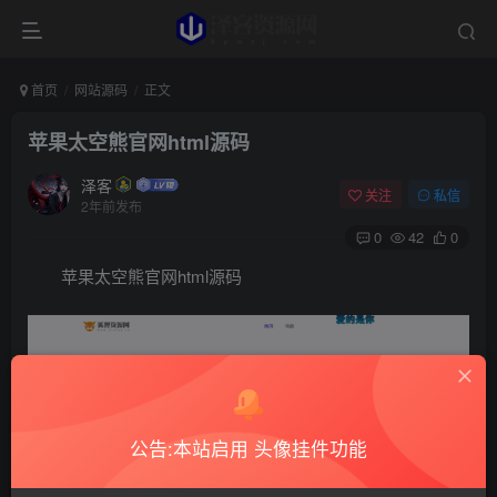
首页
网站源码
正文
苹果太空熊官网html源码
泽客
关注
私信
2年前发布
0
42
0
苹果太空熊官网html源码
公告:本站启用 头像挂件功能