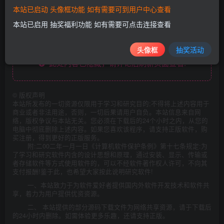
本站已启动 头像框功能 如有需要可到用户中心查看
本站已启用 抽奖福利功能 如有需要可点击连接查看
下载地址：
https://xiaok.lanzoum.com/iuCuz1iy342d
头像框
抽奖活动
此处内容已隐藏，请评论后刷新页面查看.
©
版权声明
本站所发布的一切资源仅限用于学习和研究目的;不得将上述内容用于
商业或者非法用途，否则，一切后果请用户自负。本站信息来自网
络，版权争议与本站无关。您必须在下载后的24个小时之内，从您的
电脑中彻底删除上述内容。如果您喜欢该程序，请支持正版软件，购
买注册，得到更好的正版服务。
附:二00二年一月一日《计算机软件保护条例》第十七条规定:为
了学习和研究软件内含的设计思想和原理，通过安装、显示、传输或
者存储软件等方式使用软件的，可以不经软件著作权人许可，不向其
支付报酬!鉴于此，也希望大家按此说明研究软件!
一、本站致力于为软件爱好者提供国内外软件开发技术和软件共
享，着力为用户提供优资资源。
二、 本站提供的部分源码下载文件为网络共享资源，请于下载后
的24小时内删除。如需体验更多乐趣，还请支持正版。