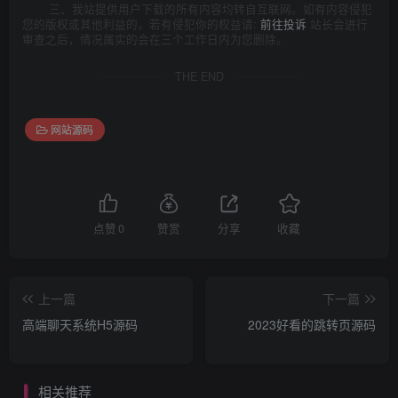
三、我站提供用户下载的所有内容均转自互联网。如有内容侵犯
您的版权或其他利益的，若有侵犯你的权益请:
前往投诉
站长会进行
审查之后，情况属实的会在三个工作日内为您删除。
THE END
网站源码
点赞
0
赞赏
分享
收藏
上一篇
下一篇
高端聊天系统H5源码
2023好看的跳转页源码
相关推荐