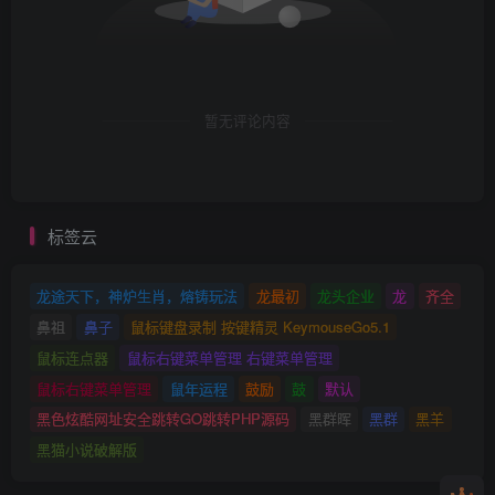
暂无评论内容
标签云
龙途天下，神炉生肖，熔铸玩法
龙最初
龙头企业
龙
齐全
鼻祖
鼻子
鼠标键盘录制 按键精灵 KeymouseGo5.1
鼠标连点器
鼠标右键菜单管理 右键菜单管理
鼠标右键菜单管理
鼠年运程
鼓励
鼓
默认
黑色炫酷网址安全跳转GO跳转PHP源码
黑群晖
黑群
黑羊
黑猫小说破解版