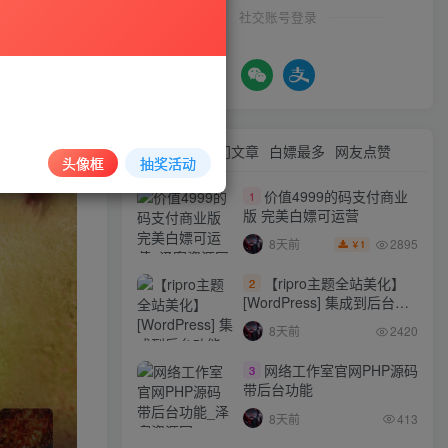
社交账号登录
最新文章
热门文章
白嫖最多
网友点赞
头像框
抽奖活动
价值4999的码支付商业
1
版 完美白嫖可运营
2895
8天前
1
￥
【ripro主题全站美化】
2
[WordPress] 集成到后台功
能的全站美化包
8天前
2420
WordPress…
网络工作室官网PHP源码
3
带后台功能
8天前
413