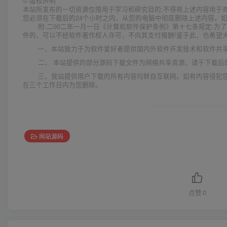
©
版权声明
本站所发布的一切资源仅限用于学习和研究目的;不得将上述内容用于
您必须在下载后的24个小时之内，从您的电脑中彻底删除上述内容。
附:二00二年一月一日《计算机软件保护条例》第十七条规定:
件的，可以不经软件著作权人许可，不向其支付报酬!鉴于此，也希望大
一、本站致力于为软件爱好者提供国内外软件开发技术和软件共
二、 本站提供的部分源码下载文件为网络共享资源，请于下载后
三、我站提供用户下载的所有内容均转自互联网。如有内容侵犯
在三个工作日内为您删除。
网站源码
点赞
0