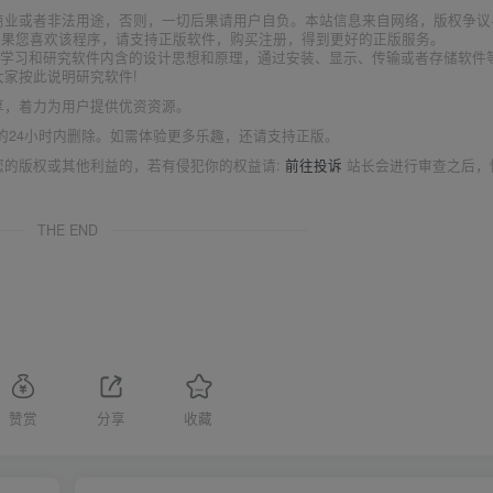
商业或者非法用途，否则，一切后果请用户自负。本站信息来自网络，版权争议
如果您喜欢该程序，请支持正版软件，购买注册，得到更好的正版服务。
为了学习和研究软件内含的设计思想和原理，通过安装、显示、传输或者存储软件
家按此说明研究软件!
享，着力为用户提供优资资源。
的24小时内删除。如需体验更多乐趣，还请支持正版。
您的版权或其他利益的，若有侵犯你的权益请:
前往投诉
站长会进行审查之后，
THE END
赞赏
分享
收藏