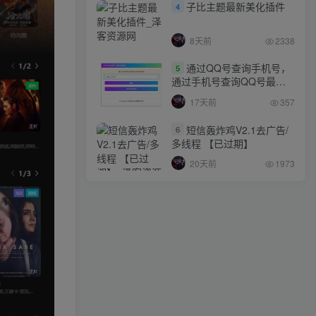
子比主题最新美化插件
4
8天前
2338
通过QQ号查询手机号，
5
通过手机号查询QQ号最新
网站源码
17天前
357
短信轰炸鸡V2.1去广告/
6
多线程 【已过期】
20天前
1973