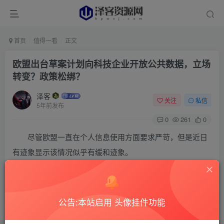
首页
值得一看
正文
欧盟出台草案计划向科技企业开放公共数据，立场
转变？政策松绑？
泽客
关注
私信
5年前发布
0
261
0
尽管欧盟一直在个人信息使用方面要求严苛，但是近日
有迹象显示该情况似乎有缓和迹象。
当地时间 25 日，为了更好地利用欧盟域内数据，
欧盟委员会（下称「欧委会」）发布了《欧洲数据治理条例
公告:本站启用 头像挂件功能
（数据治理法）》草案。该草案规定，在欧盟的科技企业仍
可以使用个人数据，科技企业还首次被赋权使用政府和工业