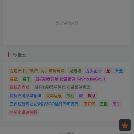
暂无评论内容
标签云
龙途天下，神炉生肖，熔铸玩法
龙最初
龙头企业
龙
齐全
鼻祖
鼻子
鼠标键盘录制 按键精灵 KeymouseGo5.1
鼠标连点器
鼠标右键菜单管理 右键菜单管理
鼠标右键菜单管理
鼠年运程
鼓励
鼓
默认
黑色炫酷网址安全跳转GO跳转PHP源码
黑群晖
黑群
黑羊
黑猫小说破解版
站长留言