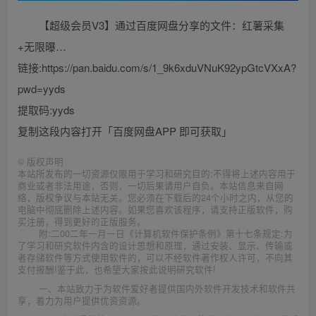
【超级会员V3】通过百度网盘分享的文件：红薯采集
+无限曝…
链接:https://pan.baidu.com/s/1_9k6xduVNuK92ypGtcVXxA?
pwd=yyds
提取码:yyds
复制这段内容打开「百度网盘APP 即可获取」
©
版权声明
本站所发布的一切资源仅限用于学习和研究目的;不得将上述内容用于
商业或者非法用途，否则，一切后果请用户自负。本站信息来自网
络，版权争议与本站无关。您必须在下载后的24个小时之内，从您的
电脑中彻底删除上述内容。如果您喜欢该程序，请支持正版软件，购
买注册，得到更好的正版服务。
附:二00二年一月一日《计算机软件保护条例》第十七条规定:为
了学习和研究软件内含的设计思想和原理，通过安装、显示、传输或
者存储软件等方式使用软件的，可以不经软件著作权人许可，不向其
支付报酬!鉴于此，也希望大家按此说明研究软件!
一、本站致力于为软件爱好者提供国内外软件开发技术和软件共
享，着力为用户提供优资资源。