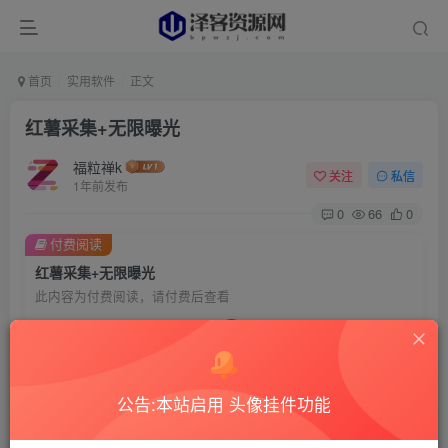
首页
实用软件
正文
红薯采集+无限曝光
福粒禅k
关注
私信
1年前发布
0
66
0
付费阅读
红薯采集+无限曝光
此内容为付费阅读，请付费后查看
2
￥
免费
免费
赞助用户
超级赞助
公告:本站启用 头像挂件功能
登录购买