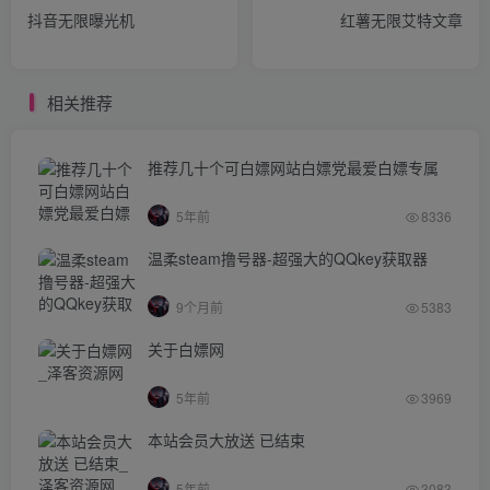
抖音无限曝光机
红薯无限艾特文章
相关推荐
推荐几十个可白嫖网站白嫖党最爱白嫖专属
5年前
8336
温柔steam撸号器-超强大的QQkey获取器
9个月前
5383
关于白嫖网
5年前
3969
本站会员大放送 已结束
5年前
3083