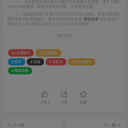
二、 本站提供的部分源码下载文件为网络共享资源，请于下载后
的24小时内删除。如需体验更多乐趣，还请支持正版。
三、我站提供用户下载的所有内容均转自互联网。如有内容侵犯
您的版权或其他利益的，若有侵犯你的权益请:
前往投诉
站长会进行
审查之后，情况属实的会在三个工作日内为您删除。
THE END
实用软件
白嫖资源
# 软件
# 引流
# 小红书
# 全自动曝光
# 精准获客
点赞
0
分享
收藏
上一篇
下一篇