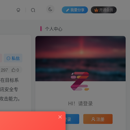
我要分享
开通会员
个人中心
私信
297
0
后在目标系
腾讯安全专
台攻击能力。
HI！请登录
登录
注册