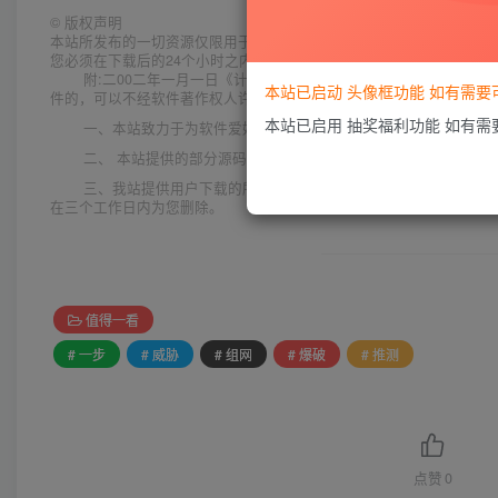
©
版权声明
本站所发布的一切资源仅限用于学习和研究目的;不得将上述内容用于
您必须在下载后的24个小时之内，从您的电脑中彻底删除上述内容。
附:二00二年一月一日《计算机软件保护条例》第十七条规定:
本站已启动 头像框功能 如有需
件的，可以不经软件著作权人许可，不向其支付报酬!鉴于此，也希望大
本站已启用 抽奖福利功能 如有
一、本站致力于为软件爱好者提供国内外软件开发技术和软件共
二、 本站提供的部分源码下载文件为网络共享资源，请于下载后
三、我站提供用户下载的所有内容均转自互联网。如有内容侵犯
在三个工作日内为您删除。
值得一看
# 一步
# 威胁
# 组网
# 爆破
# 推测
点赞
0