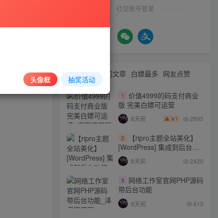
社交账号登录
与本站无关。
等方式使用软
最新文章
热门文章
白嫖最多
网友点赞
头像框
抽奖活动
情况属实的会
价值4999的码支付商业
1
版 完美白嫖可运营
2895
8天前
1
￥
【ripro主题全站美化】
2
[WordPress] 集成到后台功
能的全站美化包
8天前
2420
WordPress…
网络工作室官网PHP源码
3
带后台功能
8天前
413