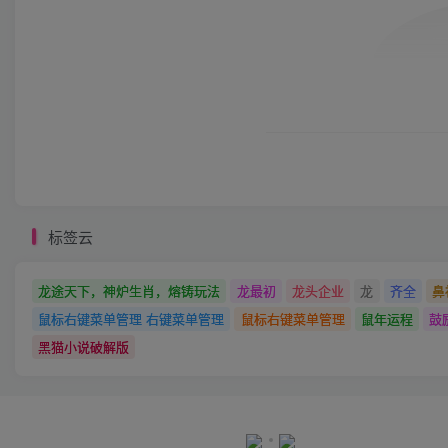
标签云
龙途天下，神炉生肖，熔铸玩法
龙最初
龙头企业
龙
齐全
鼻
鼠标右键菜单管理 右键菜单管理
鼠标右键菜单管理
鼠年运程
鼓
黑猫小说破解版