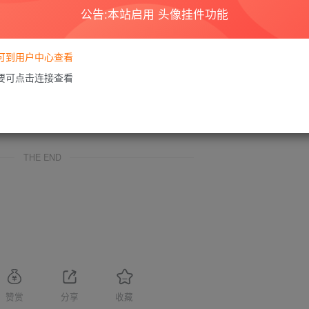
公告:本站启用 头像挂件功能
商业或者非法用途，否则，一切后果请用户自负。本站信息来自网络，版权争议
如果您喜欢该程序，请支持正版软件，购买注册，得到更好的正版服务。
为了学习和研究软件内含的设计思想和原理，通过安装、显示、传输或者存储软件
要可到用户中心查看
家按此说明研究软件!
需要可点击连接查看
享，着力为用户提供优资资源。
的24小时内删除。如需体验更多乐趣，还请支持正版。
您的版权或其他利益的，若有侵犯你的权益请:
前往投诉
站长会进行审查之后，
THE END
赞赏
分享
收藏