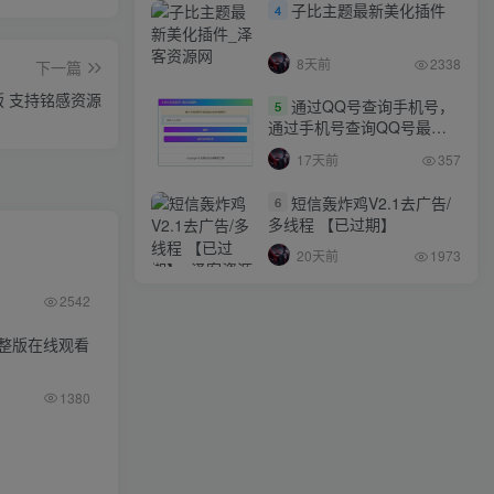
子比主题最新美化插件
4
8天前
2338
下一篇
P版 支持铭感资源
通过QQ号查询手机号，
5
通过手机号查询QQ号最新
网站源码
17天前
357
短信轰炸鸡V2.1去广告/
6
多线程 【已过期】
20天前
1973
2542
整版在线观看
1380