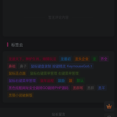
暂无评论内容
标签云
龙途天下，神炉生肖，熔铸玩法
龙最初
龙头企业
龙
齐全
鼻祖
鼻子
鼠标键盘录制 按键精灵 KeymouseGo5.1
鼠标连点器
鼠标右键菜单管理 右键菜单管理
鼠标右键菜单管理
鼠年运程
鼓励
鼓
默认
黑色炫酷网址安全跳转GO跳转PHP源码
黑群晖
黑群
黑羊
黑猫小说破解版
站长留言