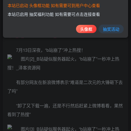
spm_id_from=333.851.b_62696c695f7265706f72745f646f75
本站已启动 头像框功能 如有需要可到用户中心查看
6761.6
本站已启用 抽奖福利功能 如有需要可点击连接查看
https://www.bilibili.com/video/BV18g411T7nH?
头像框
抽奖活动
spm_id_from=333.851.b_7265636f6d6d656e64.8
7月13日深夜，“b站崩了”冲上热搜！
有部分网友在新浪微博表示“难道是二次元的大锤砸下去
了吗”
“卸了又下载一遍，还是不行然后赶紧上微博看看，果然
看到了热搜”