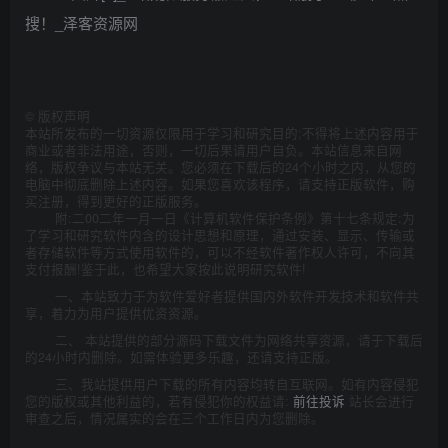
©
版权声明
本站所发布的一切资源仅限用于学习和研究目的;不得将上述内容用于
商业或者非法用途，否则，一切后果请用户自负。本站信息来自网
络，版权争议与本站无关。您必须在下载后的24个小时之内，从您的
电脑中彻底删除上述内容。如果您喜欢该程序，请支持正版软件，购
买注册，得到更好的正版服务。
附:二00二年一月一日《计算机软件保护条例》第十七条规定:为
了学习和研究软件内含的设计思想和原理，通过安装、显示、传输或
者存储软件等方式使用软件的，可以不经软件著作权人许可，不向其
支付报酬!鉴于此，也希望大家按此说明研究软件!
一、本站致力于为软件爱好者提供国内外软件开发技术和软件共
享，着力为用户提供优资资源。
二、 本站提供的部分源码下载文件为网络共享资源，请于下载后
的24小时内删除。如需体验更多乐趣，还请支持正版。
三、我站提供用户下载的所有内容均转自互联网。如有内容侵犯
您的版权或其他利益的，若有侵犯你的权益请:
前往投诉
站长会进行
审查之后，情况属实的会在三个工作日内为您删除。