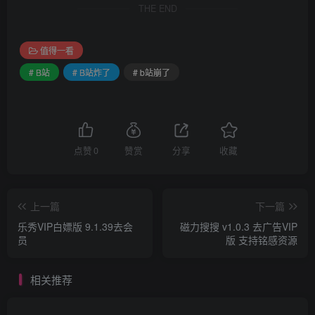
THE END
值得一看
# B站
# B站炸了
# b站崩了
点赞
0
赞赏
分享
收藏
上一篇
下一篇
乐秀VIP白嫖版 9.1.39去会
磁力搜搜 v1.0.3 去广告VIP
员
版 支持铭感资源
相关推荐