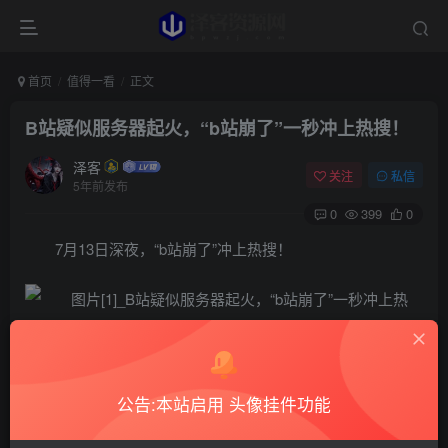
首页
值得一看
正文
B站疑似服务器起火，“b站崩了”一秒冲上热搜！
泽客
关注
私信
5年前发布
0
399
0
7月13日深夜，“b站崩了”冲上热搜！
根据网友提交数据首页部分视频可以观看
公告:本站启用 头像挂件功能
https://www.bilibili.com/video/BV1A5411w7fX?