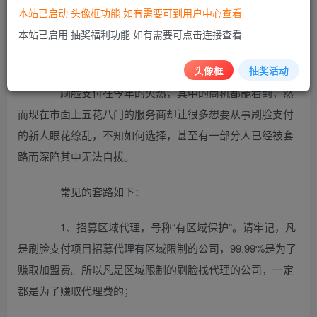
本站已启动 头像框功能 如有需要可到用户中心查看
至于当事人万先生提出的退还代理费一事，设备商
本站已启用 抽奖福利功能 如有需要可点击连接查看
叶先生表示不可能。“9800元不仅是代理费，还包括相关的培
训费等。按照公司规章制度是不可能退费的。”
头像框
抽奖活动
刷脸支付在今年的火热，其中的商机都能看到，然
而现在市面上五花八门的服务商却让很多想要从事刷脸支付
的新人眼花缭乱，不知如何选择，甚至有一部分人已经被套
路而深陷其中无法自拔。
常见的套路如下：
1、招募区域代理，号称“有区域保护”。请牢记，凡
是刷脸支付项目招募代理有区域限制的公司，99.99%是为了
赚取加盟费。所以凡是区域限制的刷脸找代理的公司，一定
都是为了赚取代理费的；