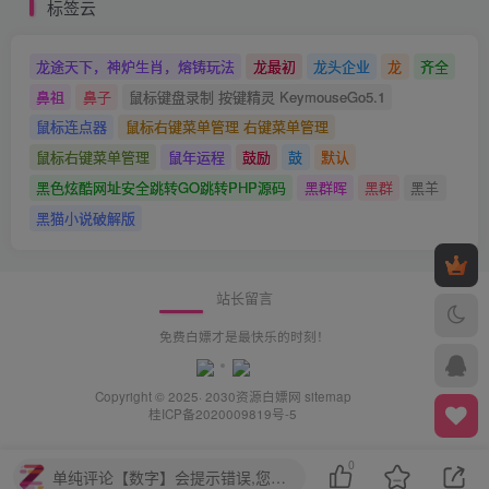
标签云
龙途天下，神炉生肖，熔铸玩法
龙最初
龙头企业
龙
齐全
鼻祖
鼻子
鼠标键盘录制 按键精灵 KeymouseGo5.1
鼠标连点器
鼠标右键菜单管理 右键菜单管理
鼠标右键菜单管理
鼠年运程
鼓励
鼓
默认
黑色炫酷网址安全跳转GO跳转PHP源码
黑群晖
黑群
黑羊
黑猫小说破解版
站长留言
免费白嫖才是最快乐的时刻！
Copyright © 2025· 2030
资源白嫖网
sitemap
桂ICP备2020009819号-5
0
单纯评论【数字】会提示错误,您需要评论【中文+数字】或【中文】