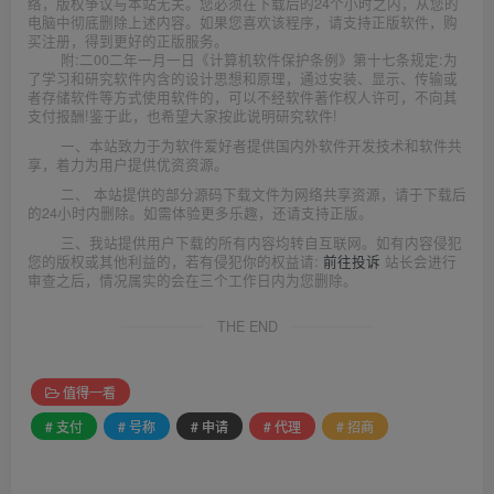
络，版权争议与本站无关。您必须在下载后的24个小时之内，从您的
电脑中彻底删除上述内容。如果您喜欢该程序，请支持正版软件，购
买注册，得到更好的正版服务。
附:二00二年一月一日《计算机软件保护条例》第十七条规定:为
了学习和研究软件内含的设计思想和原理，通过安装、显示、传输或
者存储软件等方式使用软件的，可以不经软件著作权人许可，不向其
支付报酬!鉴于此，也希望大家按此说明研究软件!
一、本站致力于为软件爱好者提供国内外软件开发技术和软件共
享，着力为用户提供优资资源。
二、 本站提供的部分源码下载文件为网络共享资源，请于下载后
的24小时内删除。如需体验更多乐趣，还请支持正版。
三、我站提供用户下载的所有内容均转自互联网。如有内容侵犯
您的版权或其他利益的，若有侵犯你的权益请:
前往投诉
站长会进行
审查之后，情况属实的会在三个工作日内为您删除。
THE END
值得一看
# 支付
# 号称
# 申请
# 代理
# 招商