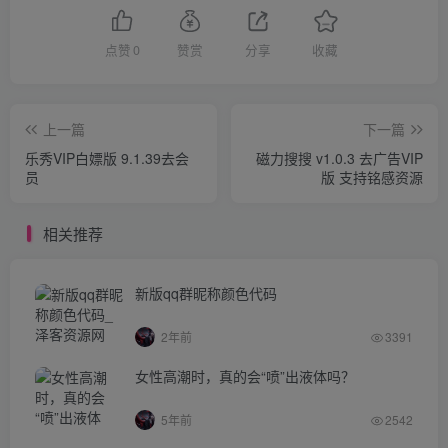
点赞
0
赞赏
分享
收藏
上一篇
下一篇
乐秀VIP白嫖版 9.1.39去会
磁力搜搜 v1.0.3 去广告VIP
员
版 支持铭感资源
相关推荐
新版qq群昵称颜色代码
2年前
3391
女性高潮时，真的会“喷”出液体吗？
5年前
2542