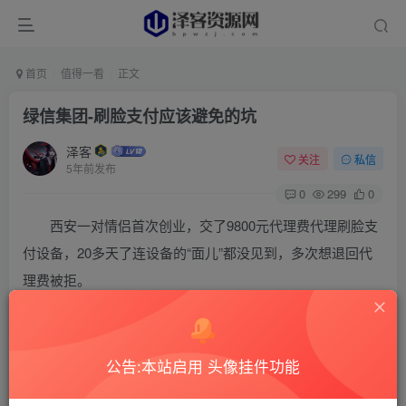
首页
值得一看
正文
绿信集团-刷脸支付应该避免的坑
泽客
关注
私信
5年前发布
0
299
0
西安一对情侣首次创业，交了9800元代理费代理刷脸支
付设备，20多天了连设备的“面儿”都没见到，多次想退回代
理费被拒。
对此，设备商叶先生表示：“整个行业都缺货，得提
前20天预订、抢货才行，公司有货就会把承诺的设备送给他
公告:本站启用 头像挂件功能
们。