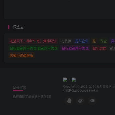
标签云
龙途天下，神炉生肖，熔铸玩法
龙最初
龙头企业
龙
齐全
鼻
鼠标右键菜单管理 右键菜单管理
鼠标右键菜单管理
鼠年运程
鼓
黑猫小说破解版
Copyright © 2025· 2030
资源白嫖网
s
站长留言
桂ICP备2020009819号-5
免费白嫖才是最快乐的时刻！