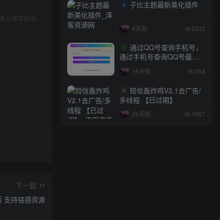
子比主题最新美化插件
4
情况属实的会
8天前
2332
通过QQ号查询手机号，
5
通过手机号查询QQ号最新
网站源码
16天前
354
短信轰炸鸡V2.1去广告/
6
多线程 【已过期】
20天前
1967
下一篇
P版 支持铭感资源