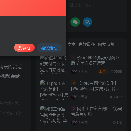
社交账号登录
主播最多可
付费场景，
最新文章
热门文章
白嫖最多
网友点赞
头像框
抽奖活动
价值4999的码支付商业
1
版 完美白嫖可运营
场景的灵活
2889
8天前
1
￥
小视频会给
【ripro主题全站美化】
2
[WordPress] 集成到后台功
能的全站美化包
8天前
2417
WordPress…
与本站无关。
网络工作室官网PHP源码
3
等方式使用软
带后台功能
8天前
410