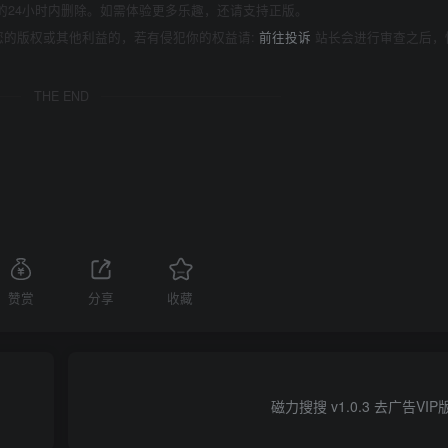
的24小时内删除。如需体验更多乐趣，还请支持正版。
您的版权或其他利益的，若有侵犯你的权益请:
前往投诉
站长会进行审查之后，
THE END
赞赏
分享
收藏
磁力搜搜 v1.0.3 去广告VI