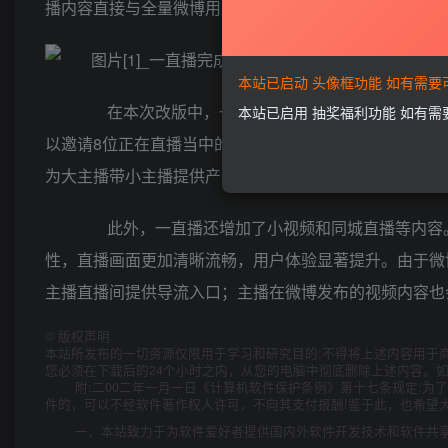
播内容直接与全量微博用户接触，享受到亿万级的流量红
本站已启动 头像框功能 如有需
在本次改版中，一直播还会重磅推出“多人房”的创
本站已启用 抽奖福利功能 如有
以邀请8位正在直播当中的主播加入多人视频房中互动，
为大主播带小主播提供产品功能支持，提升一直播亿万级
此外，一直播还增加了小视频和同城直播等内容。
性，直播画面更加清晰流畅，用户体验显著提升。由于微博
主播直播间提供导流入口；主播在微博发布的视频内容也会
©
版权声明
本站所发布的一切资源仅限用于学习和研究目的;不得将上述内容用于
您必须在下载后的24个小时之内，从您的电脑中彻底删除上述内容。
附:二00二年一月一日《计算机软件保护条例》第十七条规定:
件的，可以不经软件著作权人许可，不向其支付报酬!鉴于此，也希望大
一、本站致力于为软件爱好者提供国内外软件开发技术和软件共