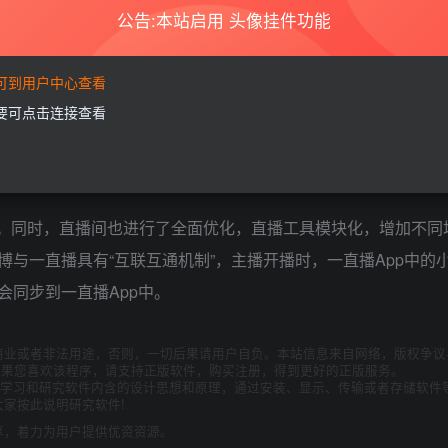
利。目前，该功能还处于测试阶段。
公告:本站启用 头像挂件功能
要可到用户中心查看
新性新玩法。据悉，该功能预计于12月4日上线一直播，届时
需要可点击连接查看
主播和观众均支持送礼功能，为主播提供新的直播内容思路以及
流量红利的利用率，提高多人直播的趣味性和互动性。
同时，直播间也进行了全面优化，直播工具模块化，增加不同
与一直播具有“互联互通机制”，主播开播时，一直播App中的
同步到一直播App中。
商业或者非法用途，否则，一切后果请用户自负。本站信息来自网络，版权争议
如果您喜欢该程序，请支持正版软件，购买注册，得到更好的正版服务。
为了学习和研究软件内含的设计思想和原理，通过安装、显示、传输或者存储软件
家按此说明研究软件!
享，着力为用户提供优资资源。