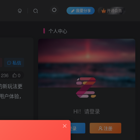
我要分享
开通会员
个人中心
私信
236
0
的新玩法更
用户体验，
HI！请登录
城信息流里
登录
注册
内容，让直