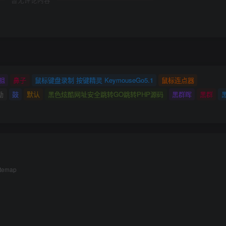
暂无评论内容
祖
鼻子
鼠标键盘录制 按键精灵 KeymouseGo5.1
鼠标连点器
励
鼓
默认
黑色炫酷网址安全跳转GO跳转PHP源码
黑群晖
黑群
itemap