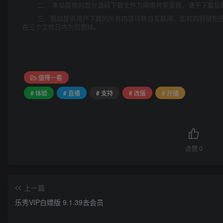
二、 本站提供的部分源码下载文件为网络共享资源，请于下载后
三、我站提供用户下载的所有内容均转自互联网。如有内容侵犯
在三个工作日内为您删除。
值得一看
# 体验
# 直播
# 支持
# 改版
# 开播
点赞
0
上一篇
乐秀VIP白嫖版 9.1.39去会员