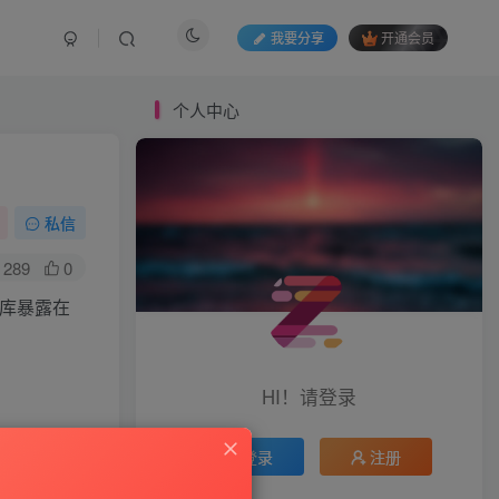
我要分享
开通会员
个人中心
私信
289
0
据库暴露在
HI！请登录
登录
注册
显然隶属于