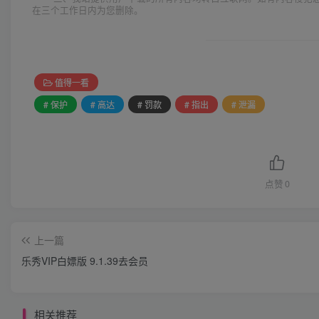
在三个工作日内为您删除。
值得一看
# 保护
# 高达
# 罚款
# 指出
# 泄漏
点赞
0
上一篇
乐秀VIP白嫖版 9.1.39去会员
相关推荐