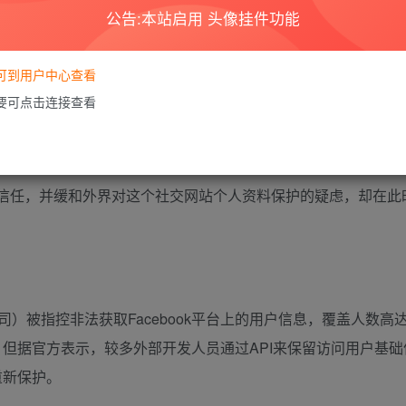
公告:本站启用 头像挂件功能
事，但我们认为，取得这些信息的时间，可能是在‘脸书’过去几年为
要可到用户中心查看
需要可点击连接查看
ob Diachenko)发现这个对外开放的数据库，当中含有“脸书”
们的信任，并缓和外界对这个社交网站个人资料保护的疑虑，却在此
桥分析公司）被指控非法获取Facebook平台上的用户信息，覆盖人数高达
用，但据官方表示，较多外部开发人员通过API来保留访问用户基
重新保护。