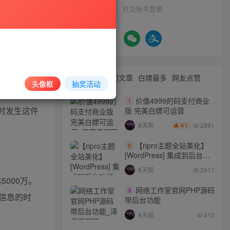
社交账号登录
加强保护用
用户的姓名、
最新文章
热门文章
白嫖最多
网友点赞
头像框
抽奖活动
价值4999的码支付商业
1
时发生这件
版 完美白嫖可运营
2891
8天前
1
￥
【ripro主题全站美化】
2
[WordPress] 集成到后台功
能的全站美化包
8天前
2417
WordPress…
5000万。
网络工作室官网PHP源码
3
础信息的时
带后台功能
8天前
412