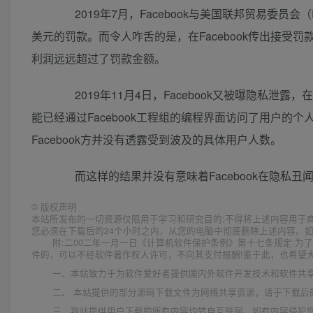
2019年7月，Facebook与美国联邦贸易委员会
美元的罚款。而令人咋舌的是，在Facebook传出接受罚
利润远远超过了罚款金额。
2019年11月4日，Facebook又被曝隐私泄
能已经通过Facebook工程组的编程界面访问了用户
Facebook方并没有透露受到波及的具体用户人数。
而这样的结果并没有意味着Facebook在隐私丑
©
版权声明
本站所发布的一切资源仅限用于学习和研究目的;不得将上述内容用于
您必须在下载后的24个小时之内，从您的电脑中彻底删除上述内容。
附:二00二年一月一日《计算机软件保护条例》第十七条规定:
件的，可以不经软件著作权人许可，不向其支付报酬!鉴于此，也希望大
一、本站致力于为软件爱好者提供国内外软件开发技术和软件共
二、 本站提供的部分源码下载文件为网络共享资源，请于下载后
三、我站提供用户下载的所有内容均转自互联网。如有内容侵犯