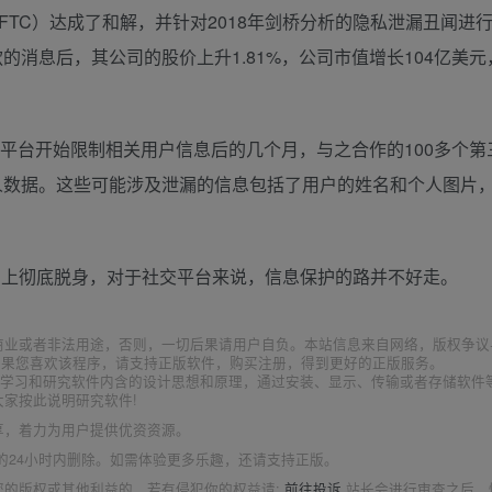
（FTC）达成了和解，并针对2018年剑桥分析的隐私泄漏丑闻进行
款的消息后，其公司的股价上升1.81%，公司市值增长104亿美
露，在平台开始限制相关用户信息后的几个月，与之合作的100多个
的个人数据。这些可能涉及泄漏的信息包括了用户的姓名和个人图片
闻上彻底脱身，对于社交平台来说，信息保护的路并不好走。
商业或者非法用途，否则，一切后果请用户自负。本站信息来自网络，版权争议
如果您喜欢该程序，请支持正版软件，购买注册，得到更好的正版服务。
为了学习和研究软件内含的设计思想和原理，通过安装、显示、传输或者存储软件
家按此说明研究软件!
享，着力为用户提供优资资源。
的24小时内删除。如需体验更多乐趣，还请支持正版。
您的版权或其他利益的，若有侵犯你的权益请:
前往投诉
站长会进行审查之后，