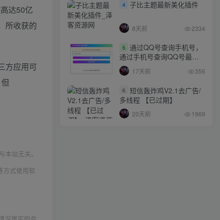
子比主题最新美化插件
4
高达50亿
元，所收获的
8天前
2334
通过QQ号查询手机号，
5
通过手机号查询QQ号最新
第三方应用可
网站源码
17天前
356
，但
短信轰炸鸡V2.1去广告/
6
多线程 【已过期】
20天前
1969
与本站无关。
等方式使用软
情况属实的会