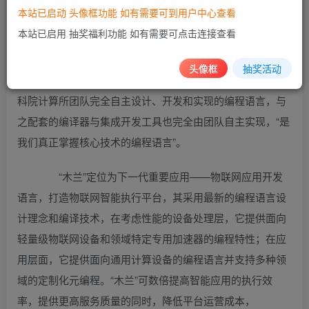
本站已启动 头像框功能 如有需要可到用户中心查看
编程语言与编译器领域，当天发布的“木兰”编程语言体系是
本站已启用 抽奖福利功能 如有需要可点击连接查看
团队最新成果。团队负责人刘雷副研究员介绍说，编程语言
是信息技术中与操作系统并重的两大系统软件，而且信息技
头像框
抽奖活动
术行业的生态环境往往是从编程语言开始建立。“木兰”是中
科院计算所团队完全自主设计、开发和实现的编程语言，与
之配套的编译器与集成开发工具也完全由团队自主实现，“是
我们真正掌握核心技术的编程语言”。
“木兰”定位为下一代重要应用——物联网应用开发
语言，打造物联网智能执行平台，其采用最新的编程语言设
计理念和编译技术，在考虑性能的设备处理层，它提供面向
轻量级物联网设备和领域特定专用加速器的编程特性；在应
用层面，它提供面向通用计算设备的编程语言并支持多种领
域的定制化元编程。“木兰”可数倍提高智能应用的执行效
率，提供更高服务质量的同时，降低平台运营成本，