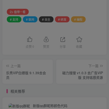
值得一看
# 支持
# 联网
# 自主
# 研发
# 编程
点赞
0
赞赏
分享
收藏
上一篇
下一篇
乐秀VIP白嫖版 9.1.39去会
磁力搜搜 v1.0.3 去广告VIP
员
版 支持铭感资源
相关推荐
新版qq群昵称颜色代码