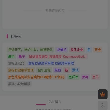
暂无评论内容
标签云
龙途天下，神炉生肖，熔铸玩法
龙最初
龙头企业
龙
齐全
鼻祖
鼻子
鼠标键盘录制 按键精灵 KeymouseGo5.1
鼠标连点器
鼠标右键菜单管理 右键菜单管理
鼠标右键菜单管理
鼠年运程
鼓励
鼓
默认
黑色炫酷网址安全跳转GO跳转PHP源码
黑群晖
黑群
黑羊
黑猫小说破解版
站长留言