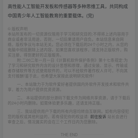
高性能人工智能开发板和传感器等多种思维工具，共同构成
中国青少年人工智能教育的重要载体。(完)
©
版权声明
本站所发布的一切资源仅限用于学习和研究目的;不得将上述内容用于
商业或者非法用途，否则，一切后果请用户自负。本站信息来自网
络，版权争议与本站无关。您必须在下载后的24个小时之内，从您的
电脑中彻底删除上述内容。如果您喜欢该程序，请支持正版软件，购
买注册，得到更好的正版服务。
附:二00二年一月一日《计算机软件保护条例》第十七条规定:为
了学习和研究软件内含的设计思想和原理，通过安装、显示、传输或
者存储软件等方式使用软件的，可以不经软件著作权人许可，不向其
支付报酬!鉴于此，也希望大家按此说明研究软件!
一、本站致力于为软件爱好者提供国内外软件开发技术和软件共
享，着力为用户提供优资资源。
二、 本站提供的部分源码下载文件为网络共享资源，请于下载后
的24小时内删除。如需体验更多乐趣，还请支持正版。
三、我站提供用户下载的所有内容均转自互联网。如有内容侵犯
您的版权或其他利益的，若有侵犯你的权益请:
前往投诉
站长会进行
审查之后，情况属实的会在三个工作日内为您删除。
THE END