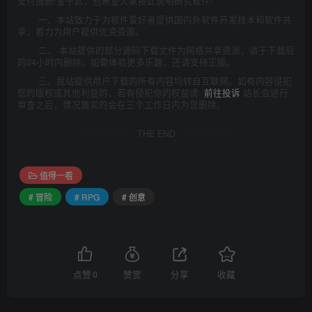
支付报酬!鉴于此，也希望大家按此说明研究软件!
一、本站致力于为软件爱好者提供国内外软件开发技术和软件共
享，着力为用户提供优资资源。
二、 本站提供的部分源码下载文件为网络共享资源，请于下载后
的24小时内删除。如需体验更多乐趣，还请支持正版。
三、我站提供用户下载的所有内容均转自互联网。如有内容侵犯
您的版权或其他利益的，若有侵犯你的权益请:
前往投诉
站长会进行
审查之后，情况属实的会在三个工作日内为您删除。
THE END
值得一看
# 冒险
# RPG
# 创意
点赞
0
赞赏
分享
收藏