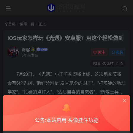
首页
值得一看
正文
IOS玩家怎样玩《光遇》安卓服？用这个轻松做到
泽客
关注
私信
5年前发布
0
387
0
7月20日，《光遇》小王子季即将上线，这次新季节将
会有6位先祖，他们分别是“发号施令的国王”、“打喷嚏的地理
学家”、“忙碌的点灯人”、“沾沾自喜的自恋者”、“懒散士兵”、
“星星收藏者”。这次小王子季的季节先祖收集并不难，其中
有好几个先祖都是引导式，游戏更新后大家就赶紧去收集
吧。
公告:本站启用 头像挂件功能