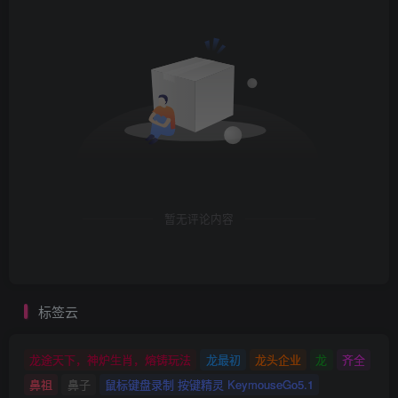
暂无评论内容
标签云
龙途天下，神炉生肖，熔铸玩法
龙最初
龙头企业
龙
齐全
鼻祖
鼻子
鼠标键盘录制 按键精灵 KeymouseGo5.1