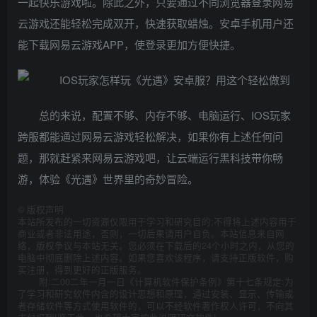
一起快乐游戏啦。除此之外，只要通过不同浏览器登录网易
云游戏还能轻松完成双开，快速获取蜡烛。安卓手机用户还
能下载网易云游戏APP，使登录更加方便快捷。
总的来说，配置不够、内存不够、电脑运行、IOS玩家
跨服都能通过网易云游戏轻松解决，如果你有上述任何问
题，那就赶紧来网易云游戏吧，让云端运行黑科技带你畅
游，体验《光遇》世界里的奇妙冒险。
©
版权声明
本站所发布的一切资源仅限用于学习和研究目的;不得将上述内容用于
商业或者非法用途，否则，一切后果请用户自负。本站信息来自网
络，版权争议与本站无关。您必须在下载后的24个小时之内，从您的
电脑中彻底删除上述内容。如果您喜欢该程序，请支持正版软件，购
买注册，得到更好的正版服务。
附:二00二年一月一日《计算机软件保护条例》第十七条规定:为
了学习和研究软件内含的设计思想和原理，通过安装、显示、传输或
者存储软件等方式使用软件的，可以不经软件著作权人许可，不向其