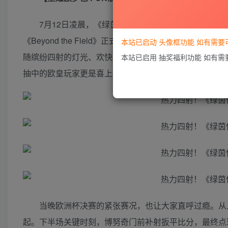
7月12日凌晨，《绿茵信仰》欧洲杯决赛电音观赛
《Beyond the Field》正式发布，制作人POE
本站已启动 头像框功能 如有需
随缤纷四射的灯光、欢快躁动的音乐舞动，火爆的气氛引燃
本站已启用 抽奖福利功能 如有
抽中的欧皇玩家更是喜上眉梢!
当晚欧洲杯决赛的紧张赛况，也让大家直呼过瘾。从
起。下半场关键时刻，博努奇门前补射扳平比分，最终点