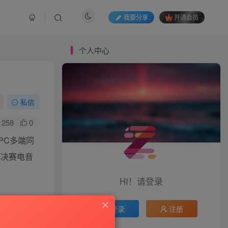
我要分享
开通会员
个人中心
私信
258
0
PC多端同
杯决赛电音
HI！请登录
登录
注册