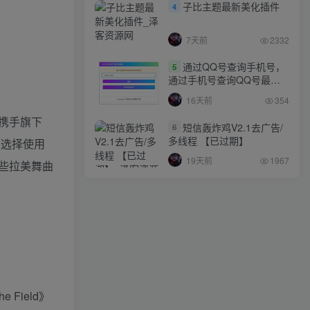
子比主题最新美化插件
4
7天前
2332
通过QQ号查询手机号，
5
通过手机号查询QQ号最新
网站源码
16天前
354
，携手旗下
短信轰炸鸡V2.1去广告/
6
多线程 【已过期】
，选择使用
19天前
1967
一些拉美舞曲
Field》