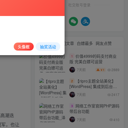
社交账号登录
音主题曲
友，纷纷跟
大家热情，被
最新文章
热门文章
白嫖最多
网友点赞
头像框
抽奖活动
价值4999的码支付商业
1
版 完美白嫖可运营
2889
7天前
1
￥
【ripro主题全站美化】
2
[WordPress] 集成到后台功
能的全站美化包
7天前
2417
WordPress…
网络工作室官网PHP源码
3
带后台功能
就高潮迭
7天前
410
冠军，也让