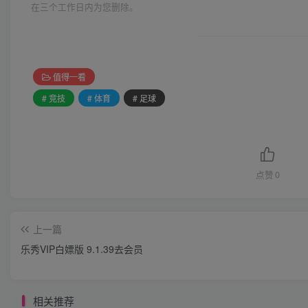
在三个工作日内为您删除。
值得一看
# 竞技
# 体育
# 足球
点赞
0
上一篇
乐秀VIP白嫖版 9.1.39去会员
相关推荐