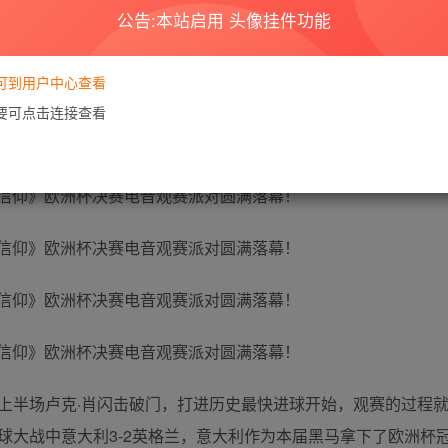
公告:本站启用 头像挂件功能
派对，在上海徐汇区9号俱乐部火热开启。决赛开始之前，游戏电
现场倾情演绎，开启热力无限的Fun浪电音派对。众多到场的球迷和玩家朋
要可到用户中心查看
所有人的激情。抽奖环节也如约送出全新Switch，再次引爆
需要可点击连接查看
上半场卢克·肖闪击破门，打进历史最快进球开始，观赛的过程
球大战中意大利3-2英格兰，意大利作为本届黑马拿下了欧洲杯