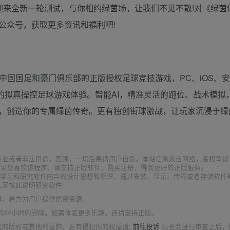
迎来全新一轮测试，与你相约绿茵场，让我们不见不散!对《绿茵
公众号，获取更多资讯和福利吧!
、中国国足和豪门俱乐部的正版授权足球竞技游戏，PC、iOS、
致的拟真操控足球游戏体验。智能AI，精准灵活的跑位、战术模拟
，创造你的专属绿茵传奇。更有独创街球激战，让玩家沉浸于绿
商业或者非法用途，否则，一切后果请用户自负。本站信息来自网络，版权争议
如果您喜欢该程序，请支持正版软件，购买注册，得到更好的正版服务。
为了学习和研究软件内含的设计思想和原理，通过安装、显示、传输或者存储软件
家按此说明研究软件!
享，着力为用户提供优资资源。
的24小时内删除。如需体验更多乐趣，还请支持正版。
您的版权或其他利益的，若有侵犯你的权益请:
前往投诉
站长会进行审查之后，