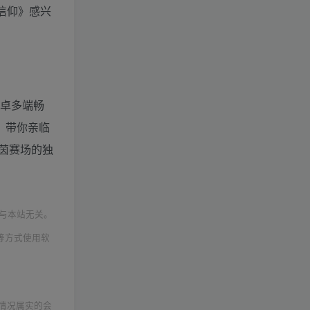
信仰》感兴
安卓多端畅
，带你亲临
茵赛场的独
与本站无关。
等方式使用软
情况属实的会