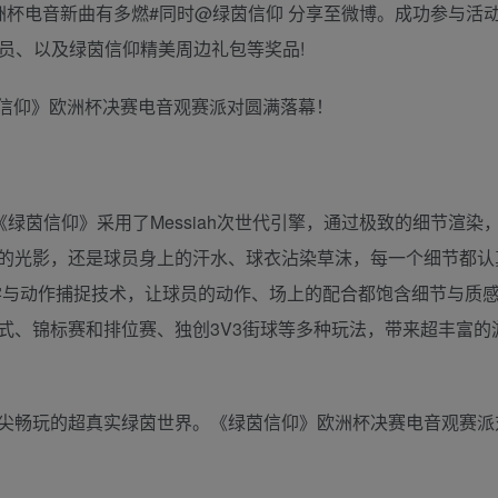
洲杯电音新曲有多燃#同时@绿茵信仰 分享至微博。成功参与活
年度会员、以及绿茵信仰精美周边礼包等奖品!
绿茵信仰》采用了Messiah次世代引擎，通过极致的细节渲染
的光影，还是球员身上的汗水、球衣沾染草沫，每一个细节都认
学与动作捕捉技术，让球员的动作、场上的配合都饱含细节与质
式、锦标赛和排位赛、独创3V3街球等多种玩法，带来超丰富的
尖畅玩的超真实绿茵世界。《绿茵信仰》欧洲杯决赛电音观赛派