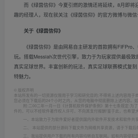
而《绿茵信仰》今夏引燃的激情还将延续，8月即将
趣的经理人，现在就关注《绿茵信仰》的官方微博与微信
关于《绿茵信仰》
《绿茵信仰》是由网易自主研发的首款拥有FIFPro
玩。搭载Messiah次世代引擎，致力于为玩家提供最极
真实足球世界。丰富创新的玩法，真实足球联赛模式复刻
特魅力。
©
版权声明
本站所发布的一切资源仅限用于学习和研究目的;不得将上述内容用于
您必须在下载后的24个小时之内，从您的电脑中彻底删除上述内容。
附:二00二年一月一日《计算机软件保护条例》第十七条规定:
件的，可以不经软件著作权人许可，不向其支付报酬!鉴于此，也希望大
一、本站致力于为软件爱好者提供国内外软件开发技术和软件共
二、 本站提供的部分源码下载文件为网络共享资源，请于下载后
三、我站提供用户下载的所有内容均转自互联网。如有内容侵犯