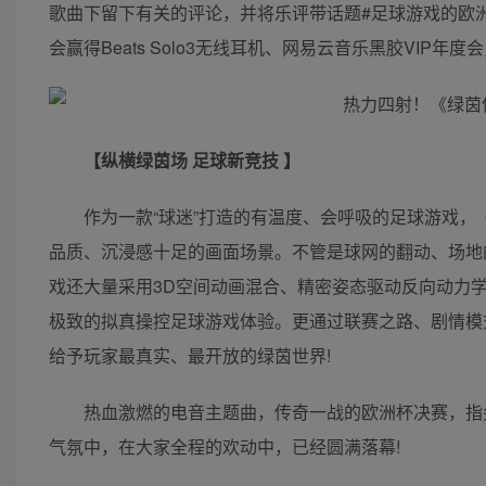
歌曲下留下有关的评论，并将乐评带话题#足球游戏的欧
会赢得Beats Solo3无线耳机、网易云音乐黑胶VIP
【纵横绿茵场 足球新竞技 】
作为一款“球迷”打造的有温度、会呼吸的足球游戏，《
品质、沉浸感十足的画面场景。不管是球网的翻动、场地
戏还大量采用3D空间动画混合、精密姿态驱动反向动力
极致的拟真操控足球游戏体验。更通过联赛之路、剧情模
给予玩家最真实、最开放的绿茵世界!
热血激燃的电音主题曲，传奇一战的欧洲杯决赛，指
气氛中，在大家全程的欢动中，已经圆满落幕!