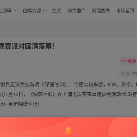
站源码
白嫖资源
抽奖
购买插件
网站靓号
论坛首页
观赛派对圆满落幕！
关注
0
拟真足球竞技游戏《绿茵信仰》，今夏火热来袭，iOS、安卓、
!7月12日，《绿茵信仰》在上海再次带来重磅福利活动“欧洲
eld》更是嗨爆全场!