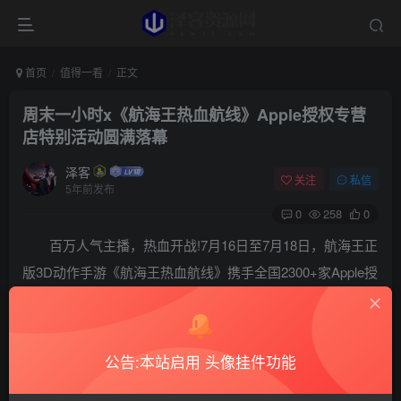
首页
值得一看
正文
周末一小时x《航海王热血航线》Apple授权专营
店特别活动圆满落幕
泽客
关注
私信
5年前发布
0
258
0
百万人气主播，热血开战!7月16日至7月18日，航海王正
版3D动作手游《航海王热血航线》携手全国2300+家Apple授
权专营店重磅打造的\”周末一小时x航海王热血航线\”特别活
动，在海迷和业界的赞誉中圆满落下帷幕。
公告:本站启用 头像挂件功能