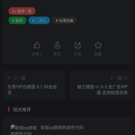
值得一看
# 冒险
# 二次元
# 动漫改编
点赞
0
赞赏
分享
收藏
上一篇
下一篇
乐秀VIP白嫖版 9.1.39去会
磁力搜搜 v1.0.3 去广告VIP
员
版 支持铭感资源
相关推荐
新版qq群昵称颜色代码