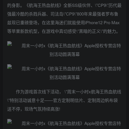
的身影。《航海王热血航线》全新SS级伙伴、\”CP9\”历代最
强最冷酷的杀戮兵器、司法岛\”CP9\”800年来最强者罗布鲁
兹现已重磅登场，在这里海迷们就能使用iPhone12 Pro Max
等苹果新款机型，在游戏中真切感受\”黑暗的正义\”的魅力。
作为游戏首次线下活动， \”周末一小时x航海王热血航线
\”特别活动诚意十足——官方定制明信片、定制周边帆布袋
送不停，现场气氛持续高涨!