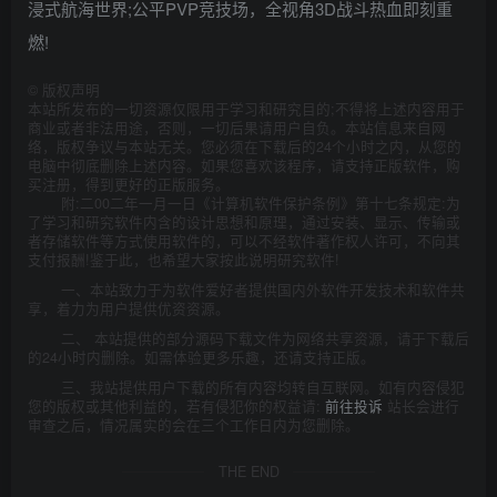
浸式航海世界;公平PVP竞技场，全视角3D战斗热血即刻重
燃!
©
版权声明
本站所发布的一切资源仅限用于学习和研究目的;不得将上述内容用于
商业或者非法用途，否则，一切后果请用户自负。本站信息来自网
络，版权争议与本站无关。您必须在下载后的24个小时之内，从您的
电脑中彻底删除上述内容。如果您喜欢该程序，请支持正版软件，购
买注册，得到更好的正版服务。
附:二00二年一月一日《计算机软件保护条例》第十七条规定:为
了学习和研究软件内含的设计思想和原理，通过安装、显示、传输或
者存储软件等方式使用软件的，可以不经软件著作权人许可，不向其
支付报酬!鉴于此，也希望大家按此说明研究软件!
一、本站致力于为软件爱好者提供国内外软件开发技术和软件共
享，着力为用户提供优资资源。
二、 本站提供的部分源码下载文件为网络共享资源，请于下载后
的24小时内删除。如需体验更多乐趣，还请支持正版。
三、我站提供用户下载的所有内容均转自互联网。如有内容侵犯
您的版权或其他利益的，若有侵犯你的权益请:
前往投诉
站长会进行
审查之后，情况属实的会在三个工作日内为您删除。
THE END