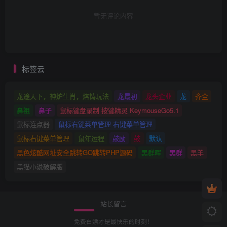
暂无评论内容
标签云
龙途天下，神炉生肖，熔铸玩法
龙最初
龙头企业
龙
齐全
鼻祖
鼻子
鼠标键盘录制 按键精灵 KeymouseGo5.1
鼠标连点器
鼠标右键菜单管理 右键菜单管理
鼠标右键菜单管理
鼠年运程
鼓励
鼓
默认
黑色炫酷网址安全跳转GO跳转PHP源码
黑群晖
黑群
黑羊
黑猫小说破解版
站长留言
免费白嫖才是最快乐的时刻！