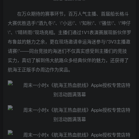
在万众期待的赛事环节，百万人气主播、首届船长格斗
大赛优胜选手\”酒九冬\”、\”小远\”、\”知秋\”、\”骚信\”、\”坤仔
\”、\”晴转雨\”现场亮相。主播们通过1V1表演赛展现新伙伴罗
布鲁兹的魅力之余，更在现场邀请幸运海迷参与\”3V3主播邀
请赛\”——同台竞技的海迷们不仅真实感受到主播们的竞技
实力，真切了解到伟大航路众多经典伙伴的魅力，还获得了
航海王正版手办周边作为奖品。