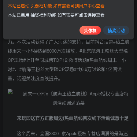
本站已启动 头像框功能 如有需要可到用户中心查看
在本次活动中，《航海王热血航线》送出数十万份航海
本站已启用 抽奖福利功能 如有需要可点击连接查看
王正版周边，犒劳广大海迷之余，更诚邀多名百万人气主播
头像框
抽奖活动
带队与现场海迷同台竞技，共享航海王正版3D动作手游的魅
力。本次活动获得了广大海迷的支持，目前抖音话题#热血航
线周末一小时#达到8000万次播放，#北京航海王粉丝大型磕
CP现场#上升至同城榜TOP12;微博话题#热血航线周末一小
时#、#航海王粉丝大型磕CP现场#共6.6万讨论和1亿阅读
量，话题关注度直线提升。
来玩即送官方正版周边!热血航线首次线下活动诚意十足
这个周末，全国2300+家Apple授权专营店满满的是海迷