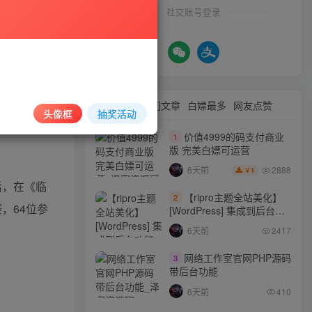
社交账号登录
习得战法，
主公亦可在
最新文章
热门文章
白嫖最多
网友点赞
头像框
抽奖活动
价值4999的码支付商业
1
版 完美白嫖可运营
2888
6天前
1
￥
后，在《临
【ripro主题全站美化】
2
，64位参
[WordPress] 集成到后台功
能的全站美化包
6天前
2417
WordPress…
网络工作室官网PHP源码
3
带后台功能
6天前
410