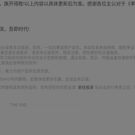
，旗开得胜!以上内容以具体更新后为准。感谢各位主公对于《
滨，吾即时代!
商业或者非法用途，否则，一切后果请用户自负。本站信息来自网络，版权争议
如果您喜欢该程序，请支持正版软件，购买注册，得到更好的正版服务。
为了学习和研究软件内含的设计思想和原理，通过安装、显示、传输或者存储软件
家按此说明研究软件!
享，着力为用户提供优资资源。
的24小时内删除。如需体验更多乐趣，还请支持正版。
您的版权或其他利益的，若有侵犯你的权益请:
前往投诉
站长会进行审查之后，
THE END