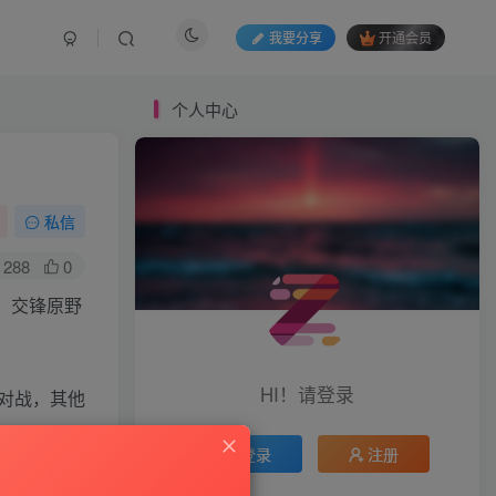
我要分享
开通会员
个人中心
私信
288
0
，交锋原野
HI！请登录
对战，其他
原!
登录
注册