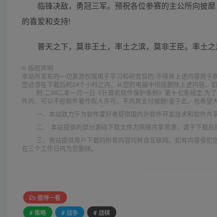
临锋决敌，勇冠三军。预祝各位参赛的主公所向披靡
的喜爱和支持!
普天之下，莫非王土，率土之滨，莫非王臣。率土之
©
版权声明
本站所发布的一切资源仅限用于学习和研究目的;不得将上述内容用于
您必须在下载后的24个小时之内，从您的电脑中彻底删除上述内容。
附:二00二年一月一日《计算机软件保护条例》第十七条规定:
件的，可以不经软件著作权人许可，不向其支付报酬!鉴于此，也希望大
一、本站致力于为软件爱好者提供国内外软件开发技术和软件共
二、 本站提供的部分源码下载文件为网络共享资源，请于下载后
三、我站提供用户下载的所有内容均转自互联网。如有内容侵犯
在三个工作日内为您删除。
值得一看
# 策略
# 战争
# 战棋