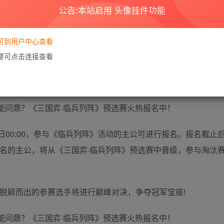
公告:本站启用 头像挂件功能
要可到用户中心查看
阵》将再次开放，主公将面对不同的对手，在对局中招募武将、
需要可点击连接查看
小巧地图上更考验主公们排兵布阵的策略。率土名将数百人，各位
英雄也。
16日00:00，参与《临兵列阵》活动的主公可进行报名。报名截止
名的主公，将从《三国弈·临兵列阵》预选赛中晋级，参与淘汰赛
脱颖而出的参赛选手将进行巅峰对决，争夺冠军宝座!