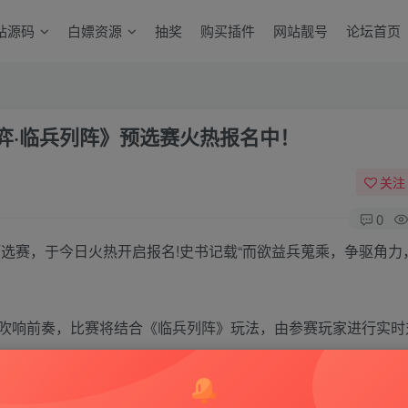
站源码
白嫖资源
抽奖
购买插件
网站靓号
论坛首页
弈·临兵列阵》预选赛火热报名中！
关注
0
选赛，于今日火热开启报名!史书记载“而欲益兵蒐乘，争驱角力
吹响前奏，比赛将结合《临兵列阵》玩法，由参赛玩家进行实时
兵法将略，督百万雄兵，在紧张激烈的角逐中克敌制胜，问鼎中