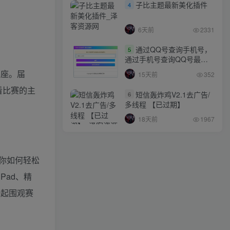
子比主题最新美化插件
4
6天前
2331
通过QQ号查询手机号，
5
通过手机号查询QQ号最新
网站源码
宝座。届
15天前
352
看比赛的主
短信轰炸鸡V2.1去广告/
6
多线程 【已过期】
18天前
1967
你如何轻松
Pad、精
一起围观赛