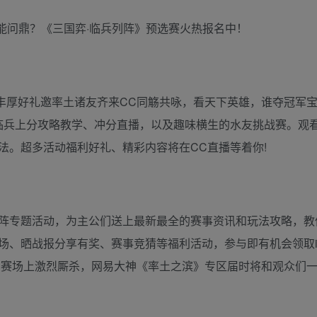
备丰厚好礼邀率土诸友齐来CC同觞共咏，看天下英雄，谁夺冠军
临兵上分攻略教学、冲分直播，以及趣味横生的水友挑战赛。观
法。超多活动福利好礼、精彩内容将在CC直播等着你!
】
阵专题活动，为主公们送上最新最全的赛事资讯和玩法攻略，教
、晒战报分享有奖、赛事竞猜等福利活动，参与即有机会领取i
比赛场上激烈厮杀，网易大神《率土之滨》专区届时将和观众们