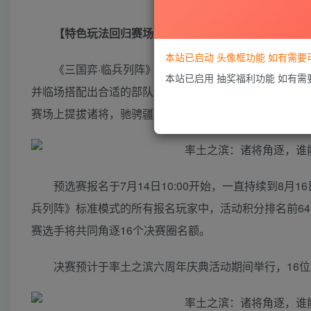
【特色玩法回归赛场 在排兵布阵中争夺冠军荣耀】
本站已启动 头像框功能 如有需
《三国弈·临兵列阵》预选赛中，特色玩法《临兵列
本站已启用 抽奖福利功能 如有
并临场搭配出合适的部队、与对手进行决战，在6×6的
赛场上提拔诸将，驰骋疆场，纵横天下，可与曹、刘共称
预选赛报名于7月14日10:00开始，一直持续到8月
兵列阵》标准模式的所有报名玩家中，活动积分排名前64
赛选手将共同角逐16个决赛圈名额。
决赛预计于率土之滨六周年庆典活动期间举行，16位