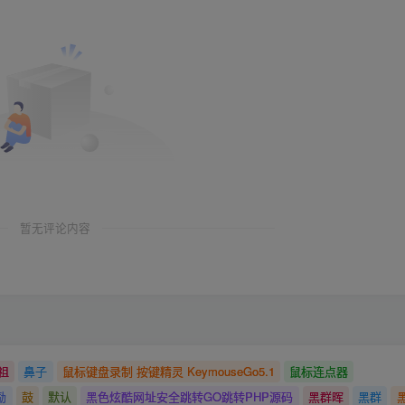
暂无评论内容
祖
鼻子
鼠标键盘录制 按键精灵 KeymouseGo5.1
鼠标连点器
励
鼓
默认
黑色炫酷网址安全跳转GO跳转PHP源码
黑群晖
黑群