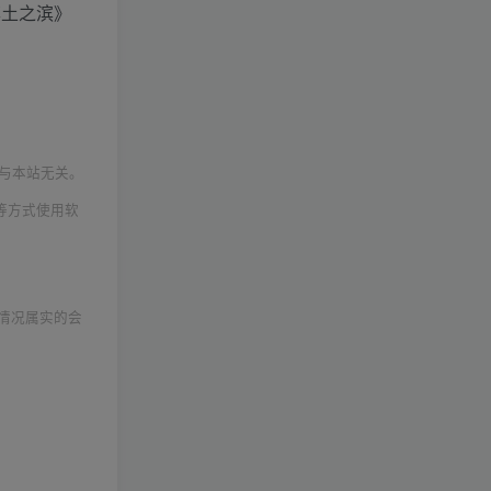
率土之滨》
与本站无关。
等方式使用软
情况属实的会