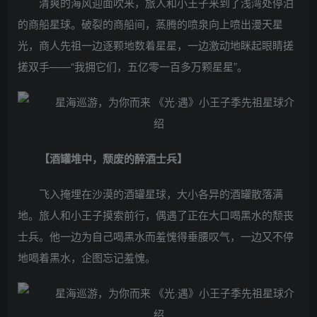
清爽的海风迎面吹来，旅人和小王子来到了浅湾处停泊
的商船星球。破裂的商船间，蒸腾的喷泉向上喷出漫天星
光，商人先祖一边逐颗地数着星星，一边激动地眯起眼睛搓
搓双手——“我拥它们，五亿零一百多万颗星星”。
【酒罐堆中，颓废的醉酒士兵】
飞入掩埋在沙漠的酒罐星球，大小各异的酒罐散落满
地。旅人和小王子摸索前行，偶遇了正在大口喝黑水的颓丧
士兵。他一边为自己喝黑水而羞愧得垂腰叹气，一边又不停
地喝着黑水，企图忘记羞愧。