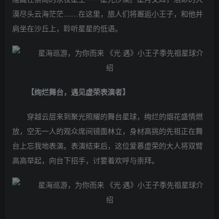
漠尽头云海茫茫……在这里，旅人们将邂逅小王子，和他并
肩坐在沙丘上，聆听星星的低语。
【绚烂舞台，遇见虚荣表演者】
穿越云层来到聚光照耀的舞台星球，绚烂的烟花盛情燃
放，空无一人的观众席间镜面林立，身材高挑的先祖正在舞
台上忘我地表演。表演结束后，这位爱慕虚荣的大人将双臂
高高举起，向台下招手，讨要着欢呼与崇拜。