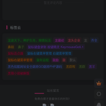
暂无评论内容
标签云
龙途天下，神炉生肖，熔铸玩法
龙最初
龙头企业
龙
齐全
鼻祖
鼻子
鼠标键盘录制 按键精灵 KeymouseGo5.1
鼠标连点器
鼠标右键菜单管理 右键菜单管理
鼠标右键菜单管理
鼠年运程
鼓励
鼓
默认
黑色炫酷网址安全跳转GO跳转PHP源码
黑群晖
黑群
黑羊
黑猫小说破解版
站长留言
免费白嫖才是最快乐的时刻！