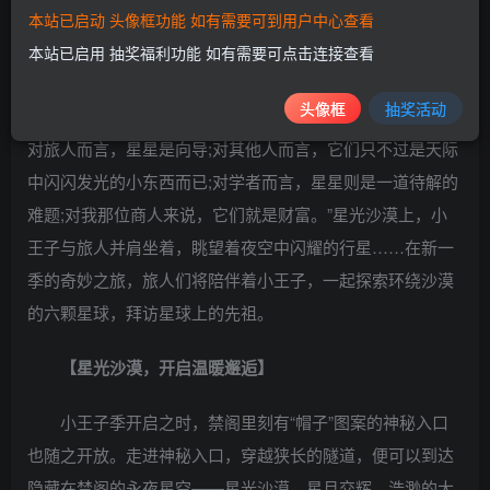
本站已启动 头像框功能 如有需要可到用户中心查看
随小王子的脚步，探索隐藏在星光沙漠中的六颗星球，邂逅
本站已启用 抽奖福利功能 如有需要可点击连接查看
居住其中的六位先祖。
头像框
抽奖活动
“每一个人都有自己的星星，但其中的含意却因人而异。
对旅人而言，星星是向导;对其他人而言，它们只不过是天际
中闪闪发光的小东西而已;对学者而言，星星则是一道待解的
难题;对我那位商人来说，它们就是财富。”星光沙漠上，小
王子与旅人并肩坐着，眺望着夜空中闪耀的行星……在新一
季的奇妙之旅，旅人们将陪伴着小王子，一起探索环绕沙漠
的六颗星球，拜访星球上的先祖。
【星光沙漠，开启温暖邂逅】
小王子季开启之时，禁阁里刻有“帽子”图案的神秘入口
也随之开放。走进神秘入口，穿越狭长的隧道，便可以到达
隐藏在禁阁的永夜星空——星光沙漠。星月交辉，浩渺的大