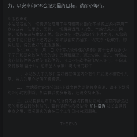
力，以安卓和iOS合服为最终目标，请耐心等待。
©
版权声明
本站所发布的一切资源仅限用于学习和研究目的;不得将上述内容用于
商业或者非法用途，否则，一切后果请用户自负。本站信息来自网
络，版权争议与本站无关。您必须在下载后的24个小时之内，从您的
电脑中彻底删除上述内容。如果您喜欢该程序，请支持正版软件，购
买注册，得到更好的正版服务。
附:二00二年一月一日《计算机软件保护条例》第十七条规定:为
了学习和研究软件内含的设计思想和原理，通过安装、显示、传输或
者存储软件等方式使用软件的，可以不经软件著作权人许可，不向其
支付报酬!鉴于此，也希望大家按此说明研究软件!
一、本站致力于为软件爱好者提供国内外软件开发技术和软件共
享，着力为用户提供优资资源。
二、 本站提供的部分源码下载文件为网络共享资源，请于下载后
的24小时内删除。如需体验更多乐趣，还请支持正版。
三、我站提供用户下载的所有内容均转自互联网。如有内容侵犯
您的版权或其他利益的，若有侵犯你的权益请:
前往投诉
站长会进行
审查之后，情况属实的会在三个工作日内为您删除。
THE END