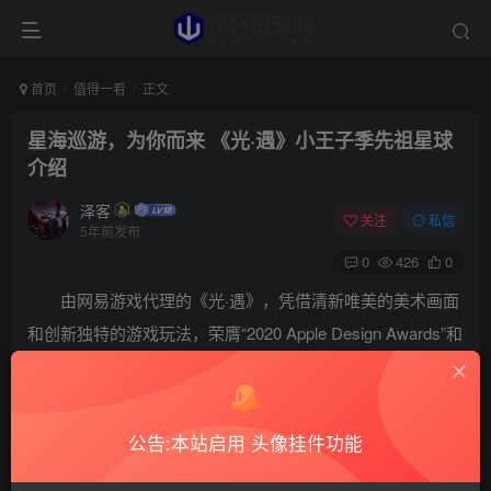
首页
值得一看
正文
星海巡游，为你而来 《光·遇》小王子季先祖星球
介绍
泽客
关注
私信
5年前发布
0
426
0
由网易游戏代理的《光·遇》，凭借清新唯美的美术画面
和创新独特的游戏玩法，荣膺“2020 Apple Design Awards”和
“2020 Google Play 年度最具创新力游戏”奖项!《光·遇》小王
子季已于7月20日正式开启，我们期待与你携手小王子，一
起探索天空王国的美好。
公告:本站启用 头像挂件功能
来自B612行星的小王子已经抵达天空王国，旅人们将跟