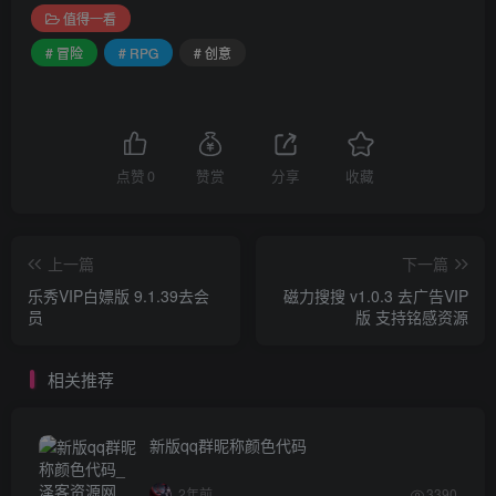
值得一看
# 冒险
# RPG
# 创意
点赞
0
赞赏
分享
收藏
上一篇
下一篇
乐秀VIP白嫖版 9.1.39去会
磁力搜搜 v1.0.3 去广告VIP
员
版 支持铭感资源
相关推荐
新版qq群昵称颜色代码
2年前
3390