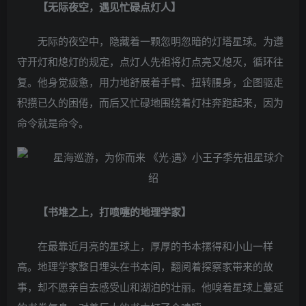
【无际夜空，遇见忙碌点灯人】
无际的夜空中，隐藏着一颗忽明忽暗的灯塔星球。为遵
守开灯和熄灯的规定，点灯人先祖将灯点亮又熄灭，循环往
复。他身觉疲惫，用力地舒展着手臂、扭转腰身，企图驱走
积攒已久的困倦，而后又忙碌地围绕着灯柱奔跑起来，因为
命令就是命令。
【书堆之上，打喷嚏的地理学家】
在最靠近月亮的星球上，厚厚的书本摞得和小山一样
高。地理学家整日埋头在书本间，翻阅着探察家带来的故
事，却不愿亲自去感受山和湖泊的壮丽。他嗅着星球上蔓延