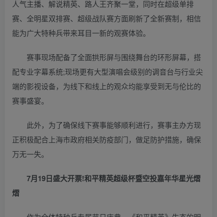
人气主播、解说精英、路人王齐聚一堂，同时在超级单排
赛、全明星双排赛、超级战队赛方面刷新了全新赛制，相信
能为广大特种兵带来耳目一新的观赛体验。
赛事现场配备了全面拱形屏与围绕舞台的环形屏幕，搭
配专业字幕系统;现场更有大型演唱会级别的调音台与行业尖
端的影视设备，为线下和线上的观众均能享受到无与伦比的
赛事盛宴。
此外，为了确保线下赛事能够顺利进行，赛事主办方现
正积极配合上海市政府相关防疫部门，做足防护措施，确保
万无一失。
7月19日盛大开票!和平精英超级杯暨空投嘉年华星光熠
熠
作为全体特种兵专属节日庆典，《和平精英》生态的明