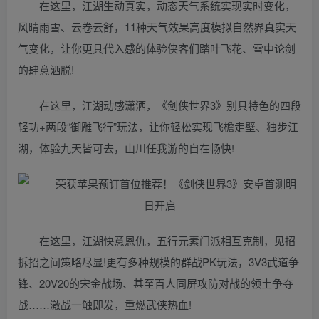
在这里，江湖生动真实，动态天气系统实现实时变化，
风晴雨雪、云卷云舒，11种天气效果高度模拟自然界真实天
气变化，让你更具代入感的体验侠客们踏叶飞花、雪中论剑
的肆意洒脱!
在这里，江湖动感潇洒，《剑侠世界3》别具特色的四段
轻功+两段“御雕飞行”玩法，让你轻松实现飞檐走壁、独步江
湖，体验九天皆可去，山川任我游的自在畅快!
在这里，江湖快意恩仇，五行元素门派相互克制，见招
拆招之间策略尽显!更有多种规模的群战PK玩法，3V3武道争
锋、20V20的宋金战场、甚至百人同屏攻防对战的领土争夺
战……激战一触即发，重燃武侠热血!