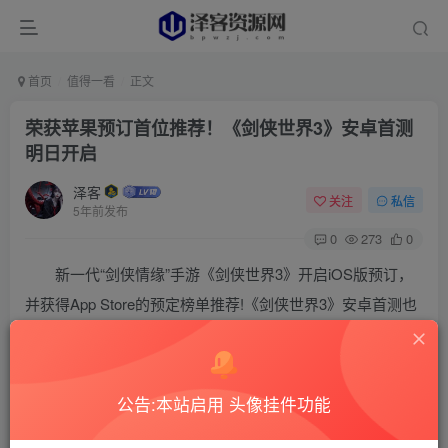
首页
值得一看
正文
荣获苹果预订首位推荐！《剑侠世界3》安卓首测
明日开启
泽客
关注
私信
5年前发布
0
273
0
新一代“剑侠情缘”手游《剑侠世界3》开启iOS版预订，
并获得App Store的预定榜单推荐!《剑侠世界3》安卓首测也
将于明日正式开启!一场沉浸式的真江湖之旅即将开启，诚邀
天下少侠共赴剑侠江湖之约!
公告:本站启用 头像挂件功能