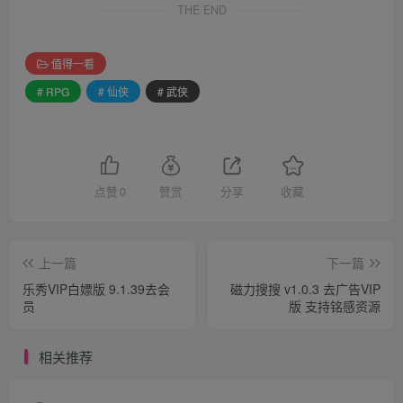
THE END
值得一看
# RPG
# 仙侠
# 武侠
点赞
0
赞赏
分享
收藏
上一篇
下一篇
乐秀VIP白嫖版 9.1.39去会
磁力搜搜 v1.0.3 去广告VIP
员
版 支持铭感资源
相关推荐