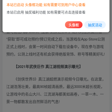
本站已启动 头像框功能 如有需要可到用户中心查看
【iOS预约重磅开启 珍贵资格抢先领取】
本站已启用 抽奖福利功能 如有需要可点击连接查看
《剑侠世界3》iOS 平台正式开放预约，苹果系统的玩家
头像框
抽奖活动
皆可前往App Store、搜索“剑侠世界3”，进入对应页面点击
“获取”即可成功预约!预订完成之后，当游戏在App Store公测
正式上线时，会第一时间自动下载在设备中，现在参与游戏
预约，公测上线时还有机会获得绝版背饰、称号等精美好礼!
【2021年武侠巨作 真江湖视频演示曝光】
《剑侠世界3》真江湖超燃演示视频今日曝光。在这里，
江湖浩荡壮美，最高90帧超清画质，最远3000米超长视距，
让游戏中的名山大川、江流湖海都美如画卷，一草一木、一
景一物都散发出自然鲜活的气息!