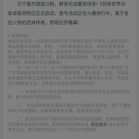
万千豪杰翘首以盼，群侠论战蓄势待发!《剑侠世界3》
安卓首测明日正式启动，放号活动正在火爆进行中，属于各
位少侠的武林传奇，即将拉开帷幕!
©
版权声明
本站所发布的一切资源仅限用于学习和研究目的;不得将上述内容用于
商业或者非法用途，否则，一切后果请用户自负。本站信息来自网
络，版权争议与本站无关。您必须在下载后的24个小时之内，从您的
电脑中彻底删除上述内容。如果您喜欢该程序，请支持正版软件，购
买注册，得到更好的正版服务。
附:二00二年一月一日《计算机软件保护条例》第十七条规定:为
了学习和研究软件内含的设计思想和原理，通过安装、显示、传输或
者存储软件等方式使用软件的，可以不经软件著作权人许可，不向其
支付报酬!鉴于此，也希望大家按此说明研究软件!
一、本站致力于为软件爱好者提供国内外软件开发技术和软件共
享，着力为用户提供优资资源。
二、 本站提供的部分源码下载文件为网络共享资源，请于下载后
的24小时内删除。如需体验更多乐趣，还请支持正版。
三、我站提供用户下载的所有内容均转自互联网。如有内容侵犯
您的版权或其他利益的，若有侵犯你的权益请:
前往投诉
站长会进行
审查之后，情况属实的会在三个工作日内为您删除。