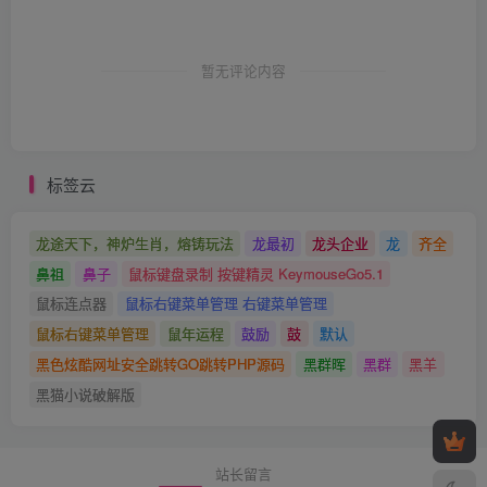
暂无评论内容
标签云
龙途天下，神炉生肖，熔铸玩法
龙最初
龙头企业
龙
齐全
鼻祖
鼻子
鼠标键盘录制 按键精灵 KeymouseGo5.1
鼠标连点器
鼠标右键菜单管理 右键菜单管理
鼠标右键菜单管理
鼠年运程
鼓励
鼓
默认
黑色炫酷网址安全跳转GO跳转PHP源码
黑群晖
黑群
黑羊
黑猫小说破解版
站长留言