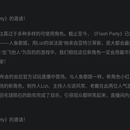
关注莫过于多种多样的可使用角色。截止至今，《Flash Party》
——人鱼歌姬，用Lizi的说法是“她来自亚特兰蒂斯，是大都会
“击飞他人”为目的的游戏中，我们相信这位新角色一定会用最华
家！
戏发布会的会后官方试玩直播中登场。与人鱼歌姬一样，新角色小
的新角色，制作人Lizi、主持人与逆风笑、老戴在此两位人气游
羽毛球陨石的助攻完成了双杀，引得观众都哄笑起来，直播间内