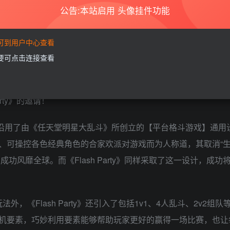
公告:本站启用 头像挂件功能
》这款充斥着欢笑与击飞的平台格斗游戏同样也继承了这股子欢乐与逗
言无论是因为上手门槛较高而无法吸引新生代玩家，还是因为游戏载体的升
要可到用户中心查看
在了90年代。但作为格斗游戏的爱好者，Lizi与其团队想用自
需要可点击连接查看
让格斗游戏再次流行起来，而《Flash Party》因此应运而生
并且沿用了由《任天堂明星大乱斗》所创立的【平台格斗游戏】通用
、可操控各色经典角色的合家欢派对游戏而为人称道，其取消“生
功风靡全球。而《Flash Party》同样采取了这一设计，成功
，《Flash Party》还引入了包括1v1、4人乱斗、2v2组队
机要素，巧妙利用要素能够帮助玩家更好的赢得一场比赛，也让