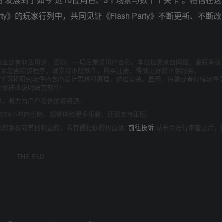
ty》的玩家行列中，共同见证《Flash Party》不断更新、不断
商业或者非法用途，否则，一切后果请用户自负。本站信息来自网络，版权争议
如果您喜欢该程序，请支持正版软件，购买注册，得到更好的正版服务。
为了学习和研究软件内含的设计思想和原理，通过安装、显示、传输或者存储软件
家按此说明研究软件!
享，着力为用户提供优资资源。
的24小时内删除。如需体验更多乐趣，还请支持正版。
您的版权或其他利益的，若有侵犯你的权益请:
前往投诉
站长会进行审查之后，
THE END