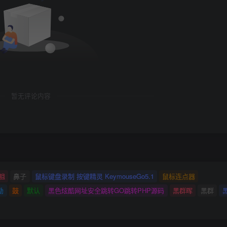
暂无评论内容
祖
鼻子
鼠标键盘录制 按键精灵 KeymouseGo5.1
鼠标连点器
励
鼓
默认
黑色炫酷网址安全跳转GO跳转PHP源码
黑群晖
黑群