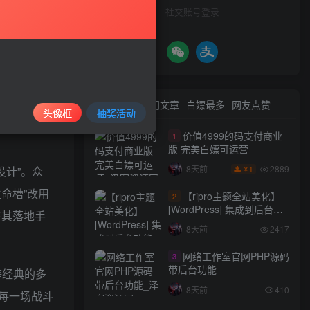
社交账号登录
趣的劲头。
级普及而导
己的双手创
。
最新文章
热门文章
白嫖最多
网友点赞
头像框
抽奖活动
价值4999的码支付商业
1
版 完美白嫖可运营
2889
8天前
设计”。众
1
￥
命槽”改用
【ripro主题全站美化】
2
[WordPress] 集成到后台功
将其落地手
能的全站美化包
8天前
2417
WordPress…
网络工作室官网PHP源码
3
带后台功能
等经典的多
8天前
410
每一场战斗