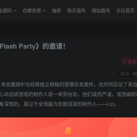
站源码
白嫖资源
抽奖
购买插件
网站靓号
论坛首页
ash Party》的邀请！
关注
0
收到了来自重磅IP与经典独立移植的首曝信息轰炸，也共同见证了来
心动自研游戏的制作人逐一来到台前，他们或而严谨，或而幽默
深刻的，莫过于全场最为欢脱活泼的制作人——Lizi。
专注于玩剑玉的制作人，其欢脱的性格与笑口常开的形象让不少玩家