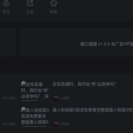
赞赏
分享
收藏
磁力搜搜 v1.0.3 去广告VI
女性高潮时，真的会“喷”出液体吗？
3388
5年前
唐人街探案3高清免费看完整版唐人探案3完
1688
5年前