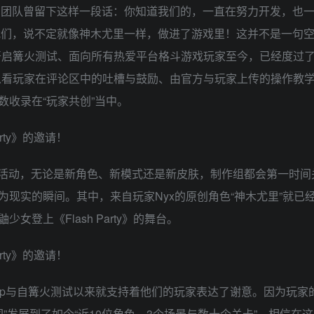
sh Party》团队曾留下这样一段话：你知道我们的，一直在努力开发，
诉我们，说不定就像神木尤里一样，做进了游戏里！这并不是一句
ty》从开启篝火测试、面向所有热爱平台格斗游戏玩家至今，已经度过
区，你可以看玩家在评论区中的吐槽与鼓励、由官方与玩家上传的操作教
收录在“玩家共创”当中。
想法征集活动，无论是新角色、新模式还是新皮肤，制作组都会第一时
现实的瞬间。其中，来自玩家Nyx的原创角色“神木尤里”就已
登上《Flash Party》的舞台。
pTap与自篝火测试以来就支持着他们的玩家表达了谢意。因为玩家
白板地图”发展到了如今“近10位角色、3个场景与数十个关卡”。相信在