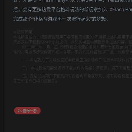
后，会有更多热爱平台格斗玩法的新玩家加入《Flash Par
完成那个“让格斗游戏再一次流行起来”的梦想。
©
版权声明
本站所发布的一切资源仅限用于学习和研究目的;不得将上述内容用于
您必须在下载后的24个小时之内，从您的电脑中彻底删除上述内容。
附:二00二年一月一日《计算机软件保护条例》第十七条规定:
件的，可以不经软件著作权人许可，不向其支付报酬!鉴于此，也希望大
一、本站致力于为软件爱好者提供国内外软件开发技术和软件共
二、 本站提供的部分源码下载文件为网络共享资源，请于下载后
三、我站提供用户下载的所有内容均转自互联网。如有内容侵犯
在三个工作日内为您删除。
值得一看