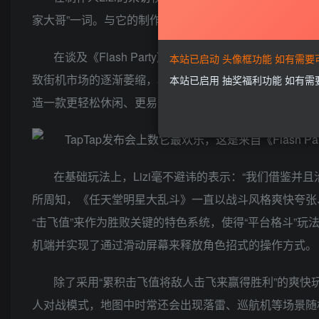
家大哥”一词。与它的制作人相同，《Flash Party
在谈及《Flash Party》时，制作人Lizi坦
本站已启动 头像框功能 如有需
致街机市场的逐渐萎缩，格斗游戏的黄金时代似乎永远停留
本站已启用 抽奖福利功能 如有
造一款更轻松休闲、更易于上手、更稳定的运营服务的作品来
在基础玩法上，Lizi毫不避讳的表示：“我们借鉴
所周知，《任天堂明星大乱斗》一直以战斗风格爽快夸张
“击飞值”来作为胜败关键的特色系统，使得“平台格斗”玩法成
机端并实现了通过滑动屏幕来释放角色招式的操作方式。
除了采用“累积击飞值将敌人击飞来赢得胜利”的爽快玩法外
人对战模式，地图中时常还会出现落雷、巡航机等场景随