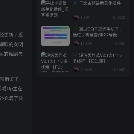
子比主题最新美化插件
4
8天前
2332
通过QQ号查询手机号，
5
已经更新了近
通过手机号查询QQ号最新
网站源码
16天前
354
最耀眼的女明
丽的舞蹈与
短信轰炸鸡V2.1去广告/
6
多线程 【已过期】
20天前
1967
红帽借鉴了
戏Up主在
外充满了快