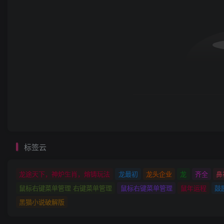
标签云
龙途天下，神炉生肖，熔铸玩法
龙最初
龙头企业
龙
齐全
鼻
鼠标右键菜单管理 右键菜单管理
鼠标右键菜单管理
鼠年运程
鼓
黑猫小说破解版