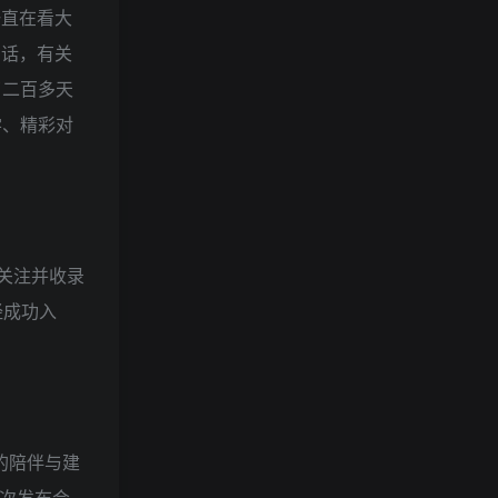
也一直在看大
空话，有关
了二百多天
学、精彩对
间关注并收录
经成功入
的陪伴与建
这次发布会