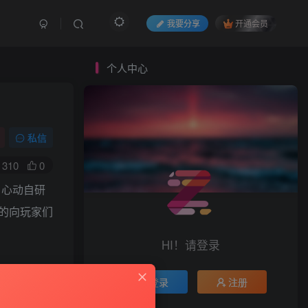
我要分享
开通会员
个人中心
私信
310
0
自心动自研
的向玩家们
HI！请登录
登录
注册
联想到“邻