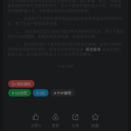
了学习和研究软件内含的设计思想和原理，通过安装、显示、传输或
者存储软件等方式使用软件的，可以不经软件著作权人许可，不向其
支付报酬!鉴于此，也希望大家按此说明研究软件!
一、本站致力于为软件爱好者提供国内外软件开发技术和软件共
享，着力为用户提供优资资源。
二、 本站提供的部分源码下载文件为网络共享资源，请于下载后
的24小时内删除。如需体验更多乐趣，还请支持正版。
三、我站提供用户下载的所有内容均转自互联网。如有内容侵犯
您的版权或其他利益的，若有侵犯你的权益请:
前往投诉
站长会进行
审查之后，情况属实的会在三个工作日内为您删除。
THE END
网站源码
# QQ领赞
# QQ
# PHP解密
点赞
0
赞赏
分享
收藏