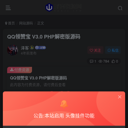
首页
网站源码
正文
QQ领赞宝 V3.0 PHP解密版源码
泽客
关注
私信
4年前发布
1
784
0
付费资源
QQ领赞宝 V3.0 PHP解密版源码
此内容为付费资源，请付费后查看
3.99
300
￥
￥
1
1
赞助用户
￥
超级赞助
￥
公告:本站启用 头像挂件功能
登录购买