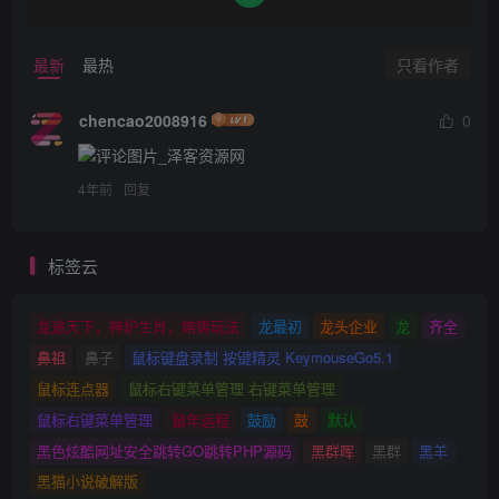
只看作者
最新
最热
chencao2008916
0
4年前
回复
标签云
龙途天下，神炉生肖，熔铸玩法
龙最初
龙头企业
龙
齐全
鼻祖
鼻子
鼠标键盘录制 按键精灵 KeymouseGo5.1
鼠标连点器
鼠标右键菜单管理 右键菜单管理
鼠标右键菜单管理
鼠年运程
鼓励
鼓
默认
黑色炫酷网址安全跳转GO跳转PHP源码
黑群晖
黑群
黑羊
黑猫小说破解版