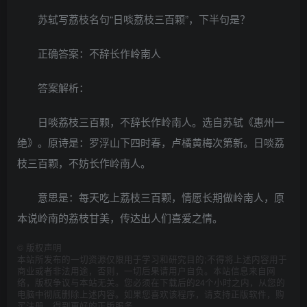
苏轼写荔枝名句“日啖荔枝三百颗”，下半句是？
正确答案：不辞长作岭南人
答案解析：
日啖荔枝三百颗，不辞长作岭南人。选自苏轼《惠州一
绝》。原诗是：罗浮山下四时春，卢橘黄梅次第新。日啖荔
枝三百颗，不妨长作岭南人。
意思是：每天吃上荔枝三百颗，情愿长期做岭南人，原
本说岭南的荔枝甘美，传达出人们喜爱之情。
©
版权声明
本站所发布的一切资源仅限用于学习和研究目的;不得将上述内容用于
商业或者非法用途，否则，一切后果请用户自负。本站信息来自网
络，版权争议与本站无关。您必须在下载后的24个小时之内，从您的
电脑中彻底删除上述内容。如果您喜欢该程序，请支持正版软件，购
买注册，得到更好的正版服务。