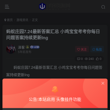
首页
游戏资讯
正文
蚂蚁庄园7.24最新答案汇总 小鸡宝宝考考你每日
问题答案持续更新Ing
泽客
关注
私信
5年前发布
0
240
0
蚂蚁庄园7.24最新答案汇总 小鸡宝宝考考你每日问题答
案持续更新Ing
蚂蚁庄园7.24的答案是什么？相信大家都玩过蚂蚁庄园
养小鸡的游戏吧！想要给小鸡获取更多的饲料那就需要去答
公告:本站启用 头像挂件功能
题哦，但是很多玩家对于有些问题不是特别的了解，没关
系，小编今天就为大家带来非常详细的答案解析，赶紧随小