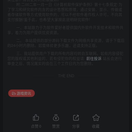
附:二00二年一月一日《计算机软件保护条例》第十七条规定:为
了学习和研究软件内含的设计思想和原理，通过安装、显示、传输或
者存储软件等方式使用软件的，可以不经软件著作权人许可，不向其
支付报酬!鉴于此，也希望大家按此说明研究软件!
一、本站致力于为软件爱好者提供国内外软件开发技术和软件共
享，着力为用户提供优资资源。
二、 本站提供的部分源码下载文件为网络共享资源，请于下载后
的24小时内删除。如需体验更多乐趣，还请支持正版。
三、我站提供用户下载的所有内容均转自互联网。如有内容侵犯
您的版权或其他利益的，若有侵犯你的权益请:
前往投诉
站长会进行
审查之后，情况属实的会在三个工作日内为您删除。
THE END
游戏资讯
点赞
0
赞赏
分享
收藏