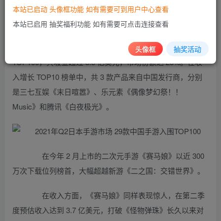
本站已启动 头像框功能 如有需要可到用户中心查看
本站已启用 抽奖福利功能 如有需要可点击连接查看
第二季度有 29 款中国手游入围日本手游畅销榜
头像框
抽奖活动
TOP100，共吸金超过 8.5 亿美元，市场份额达 25%。在收
入增长 TOP10 榜单中，共 3 款产品来自中国发行商，分别
是三七互娱《末日喧嚣》、乐元素《偶像梦幻祭！！
Music》和腾讯《白夜极光》。
在今年 2 月上市的二次元手游《赛马娘》以近 300
万次下载位列榜首，大幅超越新游《二之国：交错世界》。
在收入方面，《赛马娘》同样表现惊人，在第二季
度预估收入达到 3.7 亿美元，打破《怪物弹珠》长久以来对