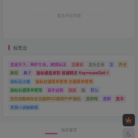
暂无评论内容
标签云
龙途天下，神炉生肖，熔铸玩法
龙最初
龙头企业
龙
齐全
鼻祖
鼻子
鼠标键盘录制 按键精灵 KeymouseGo5.1
鼠标连点器
鼠标右键菜单管理 右键菜单管理
鼠标右键菜单管理
鼠年运程
鼓励
鼓
默认
黑色炫酷网址安全跳转GO跳转PHP源码
黑群晖
黑群
黑羊
黑猫小说破解版
站长留言