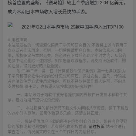
榜首位置的垄断，《赛马娘》较上个季度增加 2.04 亿美元，
成为本期日本市场收入增长最快的手游。
©
版权声明
本站所发布的一切资源仅限用于学习和研究目的;不得将上述内容用于
商业或者非法用途，否则，一切后果请用户自负。本站信息来自网
络，版权争议与本站无关。您必须在下载后的24个小时之内，从您的
电脑中彻底删除上述内容。如果您喜欢该程序，请支持正版软件，购
买注册，得到更好的正版服务。
附:二00二年一月一日《计算机软件保护条例》第十七条规定:为
了学习和研究软件内含的设计思想和原理，通过安装、显示、传输或
者存储软件等方式使用软件的，可以不经软件著作权人许可，不向其
支付报酬!鉴于此，也希望大家按此说明研究软件!
一、本站致力于为软件爱好者提供国内外软件开发技术和软件共
享，着力为用户提供优资资源。
二、 本站提供的部分源码下载文件为网络共享资源，请于下载后
的24小时内删除。如需体验更多乐趣，还请支持正版。
三、我站提供用户下载的所有内容均转自互联网。如有内容侵犯
您的版权或其他利益的，若有侵犯你的权益请:
前往投诉
站长会进行
审查之后，情况属实的会在三个工作日内为您删除。