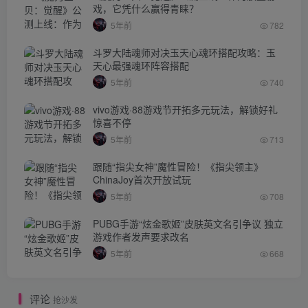
戏，它凭什么赢得青睐？
5年前
782
斗罗大陆魂师对决玉天心魂环搭配攻略：玉
天心最强魂环阵容搭配
5年前
740
vivo游戏·88游戏节开拓多元玩法，解锁好礼
惊喜不停
5年前
713
跟随“指尖女神”魔性冒险！《指尖领主》
ChinaJoy首次开放试玩
5年前
708
PUBG手游“炫金歌姬”皮肤英文名引争议 独立
游戏作者发声要求改名
5年前
668
评论
抢沙发