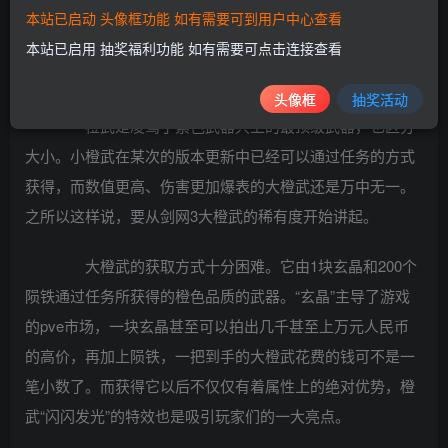
本站已启动 头像框功能 如有需要可到用户中心查看
本站已启用 抽奖福利功能 如有需要可点击连接查看
头像框
抽奖活动
橙武是凌驾于紫色武器只上的最顶级武器，也区分
大小。小橙武在某次的版本更新中已经可以通过任务的方式
获得，而数值更高、伤害更加爆表的大橙武还是万中无一。
之所以这样说，要从剑网3大橙武的稀有度开始讲起。
大橙武的获取方式十分困难。它由1块玄晶和200个
陨铁通过任务所获得的橙色品质的武器。“玄晶”主导了游戏
的pve市场，一块玄晶甚至可以拍出几千甚至上万元人民币
的高价，再加上陨铁，一把到手的大橙武花费的钱可不是一
笔小数了。而获得它以后不仅仅有着属性上的绝对优势，橙
武“闪闪发光”的特效也是吸引玩家们的一大亮点。