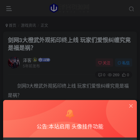
首页
游戏资讯
正文
剑网3大橙武外观拓印终上线 玩家们爱恨纠缠究竟
是福是祸？
泽客
关注
私信
5年前发布
0
269
0
剑网3大橙武外观拓印终上线 玩家们爱恨纠缠究竟是福
是祸？
在剑网3中，玩家们手里“大橙武”可是游戏里顶级的
装备。拥有大橙武不仅仅是财富的象征，更是一个玩家“高
公告:本站启用 头像挂件功能
贵”身份的体现。为什么这么说呢？首先要从大橙武是什么开
始说起。