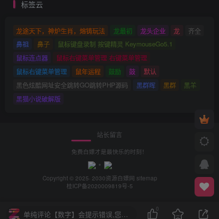
标签云
龙途天下，神炉生肖，熔铸玩法
龙最初
龙头企业
龙
齐全
鼻祖
鼻子
鼠标键盘录制 按键精灵 KeymouseGo5.1
鼠标连点器
鼠标右键菜单管理 右键菜单管理
鼠标右键菜单管理
鼠年运程
鼓励
鼓
默认
黑色炫酷网址安全跳转GO跳转PHP源码
黑群晖
黑群
黑羊
黑猫小说破解版
站长留言
免费白嫖才是最快乐的时刻！
Copyright © 2025· 2030
资源白嫖网
sitemap
桂ICP备2020009819号-5
0
单纯评论【数字】会提示错误,您需要评论【中文+数字】或【中文】