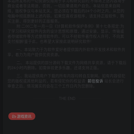
本站所发布的一切资源仅限用于学习和研究目的;不得将上述内容用于
商业或者非法用途，否则，一切后果请用户自负。本站信息来自网
络，版权争议与本站无关。您必须在下载后的24个小时之内，从您的
电脑中彻底删除上述内容。如果您喜欢该程序，请支持正版软件，购
买注册，得到更好的正版服务。
附:二00二年一月一日《计算机软件保护条例》第十七条规定:为
了学习和研究软件内含的设计思想和原理，通过安装、显示、传输或
者存储软件等方式使用软件的，可以不经软件著作权人许可，不向其
支付报酬!鉴于此，也希望大家按此说明研究软件!
一、本站致力于为软件爱好者提供国内外软件开发技术和软件共
享，着力为用户提供优资资源。
二、 本站提供的部分源码下载文件为网络共享资源，请于下载后
的24小时内删除。如需体验更多乐趣，还请支持正版。
三、我站提供用户下载的所有内容均转自互联网。如有内容侵犯
您的版权或其他利益的，若有侵犯你的权益请:
前往投诉
站长会进行
审查之后，情况属实的会在三个工作日内为您删除。
THE END
游戏资讯