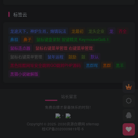
标签云
龙途天下，神炉生肖，熔铸玩法
龙最初
龙头企业
龙
齐全
鼻祖
鼻子
鼠标键盘录制 按键精灵 KeymouseGo5.1
鼠标连点器
鼠标右键菜单管理 右键菜单管理
鼠标右键菜单管理
鼠年运程
鼓励
鼓
默认
黑色炫酷网址安全跳转GO跳转PHP源码
黑群晖
黑群
黑羊
黑猫小说破解版
站长留言
免费白嫖才是最快乐的时刻！
Copyright © 2025· 2030
资源白嫖网
sitemap
桂ICP备2020009819号-5