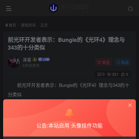
首页
游戏资讯
正文
前光环开发者表示：Bungie的《光环4》理念与
343的十分类似
泽客
关注
私信
5年前发布
0
321
0
前光环开发者表示：Bungie的《光环4》理念与343的十
分类似
Marcus Lehto与Bungie合作开发了《光环》原版游
戏，他最近谈到了Bungie在《光环4》中的一些原创理念，他
公告:本站启用 头像挂件功能
解释道，Bungie的理念与343工作室在打造《光环》系列游
戏时所创造的理念并无不同。