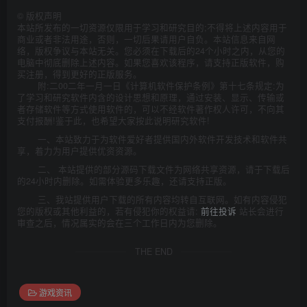
©
版权声明
本站所发布的一切资源仅限用于学习和研究目的;不得将上述内容用于
商业或者非法用途，否则，一切后果请用户自负。本站信息来自网
络，版权争议与本站无关。您必须在下载后的24个小时之内，从您的
电脑中彻底删除上述内容。如果您喜欢该程序，请支持正版软件，购
买注册，得到更好的正版服务。
附:二00二年一月一日《计算机软件保护条例》第十七条规定:为
了学习和研究软件内含的设计思想和原理，通过安装、显示、传输或
者存储软件等方式使用软件的，可以不经软件著作权人许可，不向其
支付报酬!鉴于此，也希望大家按此说明研究软件!
一、本站致力于为软件爱好者提供国内外软件开发技术和软件共
享，着力为用户提供优资资源。
二、 本站提供的部分源码下载文件为网络共享资源，请于下载后
的24小时内删除。如需体验更多乐趣，还请支持正版。
三、我站提供用户下载的所有内容均转自互联网。如有内容侵犯
您的版权或其他利益的，若有侵犯你的权益请:
前往投诉
站长会进行
审查之后，情况属实的会在三个工作日内为您删除。
THE END
游戏资讯