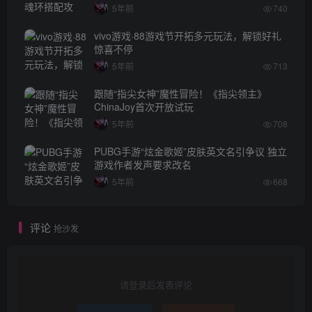
5年前
740
vivo游戏·88游戏节开拓多元玩法，解锁好礼
惊喜不停
5年前
713
跟随“指尖女神”魔性冒险！《指尖领主》
ChinaJoy首次开放试玩
5年前
708
PUBG手游“炫金歌姬”皮肤英文名引争议 独立
游戏作者发声要求改名
5年前
668
评论
抢沙发
请登录后发表评论