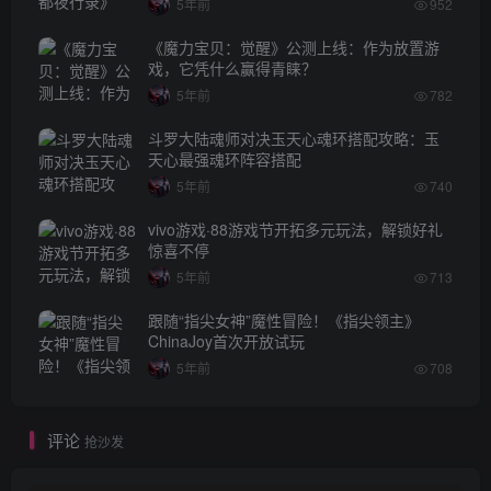
5年前
952
《魔力宝贝：觉醒》公测上线：作为放置游
戏，它凭什么赢得青睐？
5年前
782
斗罗大陆魂师对决玉天心魂环搭配攻略：玉
天心最强魂环阵容搭配
5年前
740
vivo游戏·88游戏节开拓多元玩法，解锁好礼
惊喜不停
5年前
713
跟随“指尖女神”魔性冒险！《指尖领主》
ChinaJoy首次开放试玩
5年前
708
评论
抢沙发