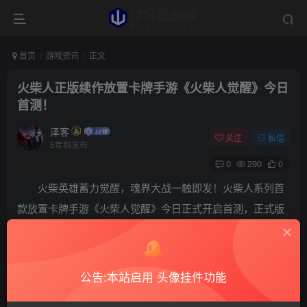
首页
游戏资讯
正文
火柴人正版续作放置卡牌手游《火柴人觉醒》今日
首测！
泽客
关注
私信
5年前发布
0
290
0
火柴英雄蓄力觉醒，魂界大战一触即发！火柴人系列首
款放置卡牌手游《火柴人觉醒》今日正式开启首测，正式版
也将于不久后上线，火柴辉煌等你来创！
公告:本站启用 头像挂件功能