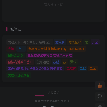
暂无评论内容
标签云
龙途天下，神炉生肖，熔铸玩法
龙最初
龙头企业
龙
齐全
鼻祖
鼻子
鼠标键盘录制 按键精灵 KeymouseGo5.1
鼠标连点器
鼠标右键菜单管理 右键菜单管理
鼠标右键菜单管理
鼠年运程
鼓励
鼓
默认
黑色炫酷网址安全跳转GO跳转PHP源码
黑群晖
黑群
黑羊
黑猫小说破解版
站长留言
免费白嫖才是最快乐的时刻！