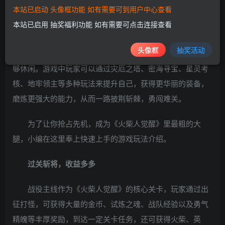
《火柴人觉醒》继承了《火柴人联盟2》的正版IP，保留
本站已启动 头像框功能 如有需要可到用户中心查看
了其广受喜爱的火柴人剪影画风与酷炫的战斗打击感，在此
本站已启用 抽奖福利功能 如有需要可点击连接查看
之上，融入了近年来备受玩家喜爱的放置卡牌玩法，在带给
头像框
抽奖活动
玩家极致视听体验的同时，不肝不氪也能获得海量英雄，足
够休闲。游戏中玩家可以通过灾厄之塔、密海寻宝、星灵考
核、地牢领主等多种玩法来提升自己，获得更华丽的装备，
磨炼更强大的能力，从而一路披荆斩棘，勇闯难关。
为了让你抢占先机，成为《火柴人觉醒》里最粗的大
腿，小编在这里奉上快速上手的游戏玩法介绍。
过关斩将，收益多多
战役主线作为《火柴人觉醒》的核心关卡，玩家通过出
征打怪，可获得大量的金币、试炼之魂、战队经验以及勇气
精魄等丰厚奖励，到达一定关卡任务，还可获得火柴、英