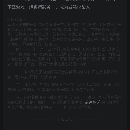
下载游戏，解锁精彩关卡，成为最强火柴人！
©
版权声明
本站所发布的一切资源仅限用于学习和研究目的;不得将上述内容用于
商业或者非法用途，否则，一切后果请用户自负。本站信息来自网
络，版权争议与本站无关。您必须在下载后的24个小时之内，从您的
电脑中彻底删除上述内容。如果您喜欢该程序，请支持正版软件，购
买注册，得到更好的正版服务。
附:二00二年一月一日《计算机软件保护条例》第十七条规定:为
了学习和研究软件内含的设计思想和原理，通过安装、显示、传输或
者存储软件等方式使用软件的，可以不经软件著作权人许可，不向其
支付报酬!鉴于此，也希望大家按此说明研究软件!
一、本站致力于为软件爱好者提供国内外软件开发技术和软件共
享，着力为用户提供优资资源。
二、 本站提供的部分源码下载文件为网络共享资源，请于下载后
的24小时内删除。如需体验更多乐趣，还请支持正版。
三、我站提供用户下载的所有内容均转自互联网。如有内容侵犯
您的版权或其他利益的，若有侵犯你的权益请:
前往投诉
站长会进行
审查之后，情况属实的会在三个工作日内为您删除。
THE END