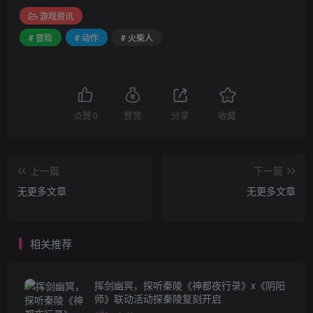
游戏资讯
# 冒险
# 动作
# 火柴人
点赞
0
赞赏
分享
收藏
上一篇
下一篇
无更多文章
无更多文章
相关推荐
挥剑幽冥，探听秦陵《神都夜行录》x《阴阳
师》联动活动探秦陵复刻开启