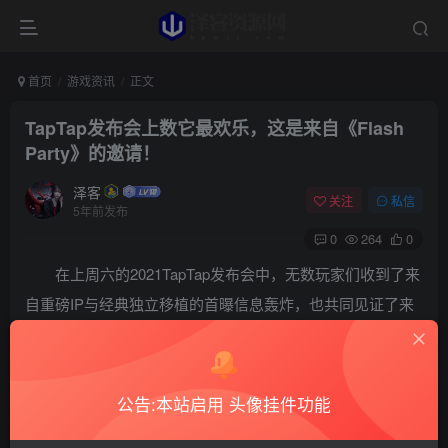
首页
游戏资讯
正文
TapTap发布会上数它最欢乐，这是来自《Flash
Party》的邀请！
泽客
关注
私信
5年前发布
0
264
0
在上周六的2021TapTap发布会中，无数玩家们收到了来
自重磅IP与经典独立移植的首曝信息轰炸，也共同见证了来
自心动自研产品的力量。《火炬之光：无限》、《铃兰之
剑》等诸多心动自研游戏的制作人逐一来到台前，他们或而
严谨，或而幽默的向玩家们介绍自己的诚意之作。而在他们
公告:本站启用 头像挂件功能
之中，这之中最令玩家印象深刻的，莫过于全场最为欢脱活