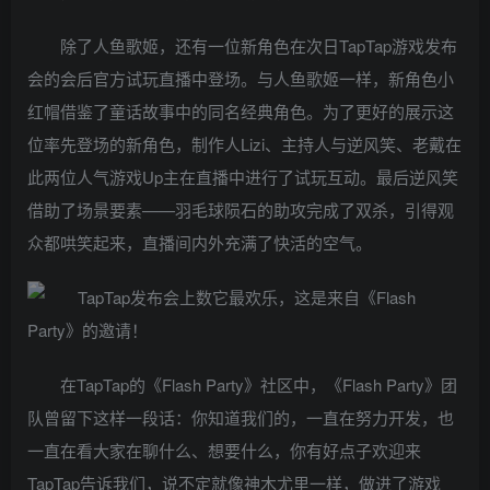
除了人鱼歌姬，还有一位新角色在次日TapTap游戏发布
会的会后官方试玩直播中登场。与人鱼歌姬一样，新角色小
红帽借鉴了童话故事中的同名经典角色。为了更好的展示这
位率先登场的新角色，制作人Lizi、主持人与逆风笑、老戴在
此两位人气游戏Up主在直播中进行了试玩互动。最后逆风笑
借助了场景要素——羽毛球陨石的助攻完成了双杀，引得观
众都哄笑起来，直播间内外充满了快活的空气。
在TapTap的《Flash Party》社区中，《Flash Party》团
队曾留下这样一段话：你知道我们的，一直在努力开发，也
一直在看大家在聊什么、想要什么，你有好点子欢迎来
TapTap告诉我们，说不定就像神木尤里一样，做进了游戏