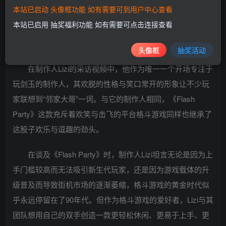
泼的制作人——Lizi。
本站已启动 头像框功能 如有需要可到用户中心查看
本站已启用 抽奖福利功能 如有需要可点击连接查看
头像框
抽奖活动
在制作人Lizi的采访视频中，他作为唯一一个开场专注于
玩剑玉的制作人，其欢脱的性格与笑口常开的形象让不少玩
家联想到“邻家大哥”一词。与它的制作人相同，《Flash
Party》这款充斥着欢笑与击飞的平台格斗游戏同样也继承了
这股子欢乐与逗趣的劲头。
在谈及《Flash Party》时，制作人Lizi坦言无论是因为上
手门槛较高而无法吸引新生代玩家，还是因为游戏载体的升
级普及而导致街机市场的逐渐萎缩，格斗游戏的黄金时代似
乎永远停留在了90年代。但作为格斗游戏的爱好者，Lizi与其
团队想用自己的双手创造一款更轻松休闲、更易于上手、更