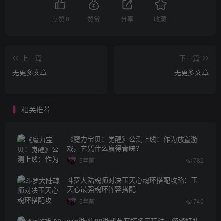
点赞
0
赞赏
分享
收藏
上一篇
下一篇
无更多文章
无更多文章
相关推荐
《魔力宝贝：觉醒》公测上线：作为放置游
戏，它凭什么赢得青睐？
5年前
782
斗罗大陆魂师对决玉天心魂环搭配攻略：玉
天心最强魂环阵容搭配
5年前
740
vivo游戏·88游戏节开拓多元玩法，解锁好礼