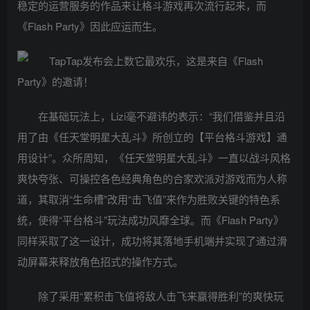
稳定的运营服务的作品来让格斗游戏再次流行起来，而
《Flash Party》因此应运而生。
在基础玩法上，Lizi毫不避讳的表示：“我们借鉴并且沿
用了由《任天堂明星大乱斗》所创立的【平台格斗游戏】通
用设计”。众所周知，《任天堂明星大乱斗》一直以战斗风格
爽快夸张、可操控各色经典角色的合家欢派对游戏而为人称
道，其取消“生命槽”改用“击飞值”来作为胜败关键的特色系
统，使得“平台格斗”玩法成功风靡全球。而《Flash Party》
同样采取了这一设计，成功将其落地手机端并实现了通过滑
动屏幕来释放角色招式的操作方式。
除了采用“累积击飞值将敌人击飞来赢得胜利”的爽快玩