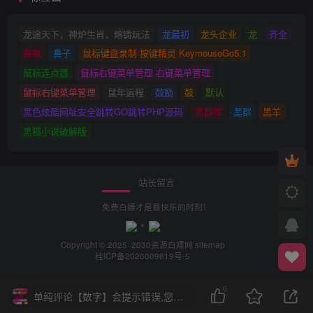
龙途天下，神炉生肖，熔铸玩法
龙最初
龙头企业
龙
齐全
鼻祖
鼻子
鼠标键盘录制 按键精灵 KeymouseGo5.1
鼠标连点器
鼠标右键菜单管理 右键菜单管理
鼠标右键菜单管理
鼠年运程
鼓励
鼓
默认
黑色炫酷网址安全跳转GO跳转PHP源码
黑群晖
黑群
黑羊
黑猫小说破解版
站长留言
免费白嫖才是最快乐的时刻！
Copyright © 2025· 2030
资源白嫖网
sitemap
桂ICP备2020009819号-5
0
单纯评论【数字】会提示错误,您需要评论【中文+数字】或【中文】