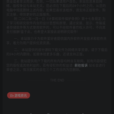
商业或者非法用途，否则，一切后果请用户自负。本站信息来自网
络，版权争议与本站无关。您必须在下载后的24个小时之内，从您的
电脑中彻底删除上述内容。如果您喜欢该程序，请支持正版软件，购
买注册，得到更好的正版服务。
附:二00二年一月一日《计算机软件保护条例》第十七条规定:为
了学习和研究软件内含的设计思想和原理，通过安装、显示、传输或
者存储软件等方式使用软件的，可以不经软件著作权人许可，不向其
支付报酬!鉴于此，也希望大家按此说明研究软件!
一、本站致力于为软件爱好者提供国内外软件开发技术和软件共
享，着力为用户提供优资资源。
二、 本站提供的部分源码下载文件为网络共享资源，请于下载后
的24小时内删除。如需体验更多乐趣，还请支持正版。
三、我站提供用户下载的所有内容均转自互联网。如有内容侵犯
您的版权或其他利益的，若有侵犯你的权益请:
前往投诉
站长会进行
审查之后，情况属实的会在三个工作日内为您删除。
THE END
游戏资讯