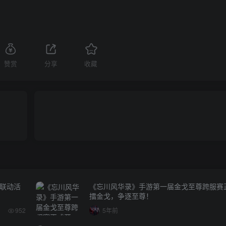
赞赏
分享
收藏
联动活
《忘川风华录》手游第一届金戈至尊跨服赛
擂金戈，争逐至尊！
952
5年前