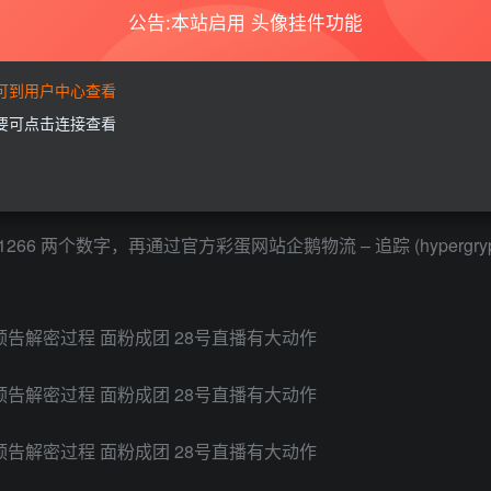
公告:本站启用 头像挂件功能
02B081E0B06
要可到用户中心查看
需要可点击连接查看
8CCCC864770
266 两个数字，再通过官方彩蛋网站企鹅物流 – 追踪 (hypergryp