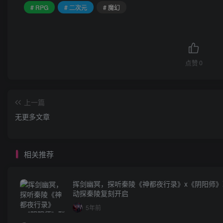
# RPG
# 二次元
# 魔幻
点赞
0
上一篇
无更多文章
相关推荐
挥剑幽冥，探听秦陵《神都夜行录》x《阴阳师》
动探秦陵复刻开启
5年前