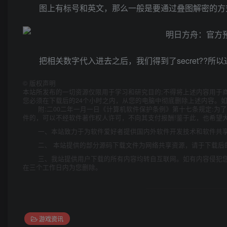
图上有标号和英文，那么一般是要通过叠图解密的方
把相关数字代入进去之后，我们得到了secret??
©
版权声明
本站所发布的一切资源仅限用于学习和研究目的;不得将上述内容用于
您必须在下载后的24个小时之内，从您的电脑中彻底删除上述内容。
附:二00二年一月一日《计算机软件保护条例》第十七条规定:
件的，可以不经软件著作权人许可，不向其支付报酬!鉴于此，也希望大
一、本站致力于为软件爱好者提供国内外软件开发技术和软件共
二、 本站提供的部分源码下载文件为网络共享资源，请于下载后
三、我站提供用户下载的所有内容均转自互联网。如有内容侵犯
在三个工作日内为您删除。
游戏资讯