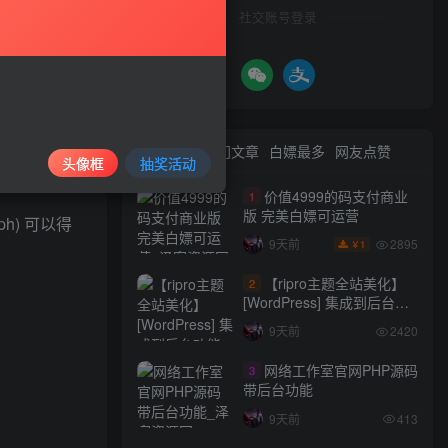
社交账号登录
最新文章
热门文章
白嫖最多
网友点赞
头像框
抽奖活动
价值4999的码支付商业
1
版 完美白嫖可运营
h) 可以得
2895
9天前
1
￥
【ripro主题全站美化】
2
[WordPress] 集成到后台功
能的全站美化包
9天前
2420
WordPress…
网络工作室官网PHP源码
3
带后台功能
9天前
413