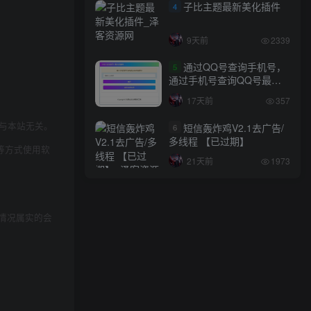
子比主题最新美化插件
4
9天前
2339
通过QQ号查询手机号，
5
通过手机号查询QQ号最新
网站源码
17天前
357
与本站无关。
短信轰炸鸡V2.1去广告/
6
多线程 【已过期】
等方式使用软
21天前
1973
情况属实的会