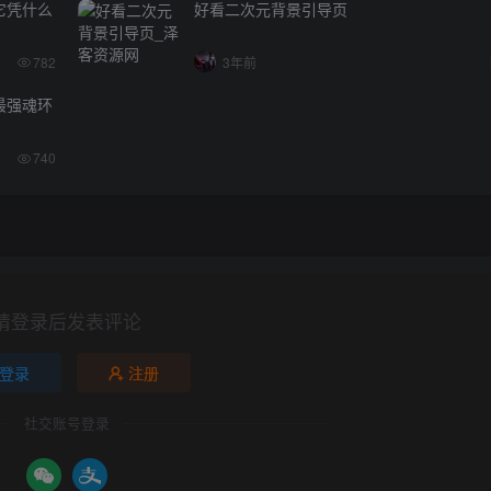
它凭什么
好看二次元背景引导页
782
3年前
最强魂环
740
请登录后发表评论
登录
注册
社交账号登录