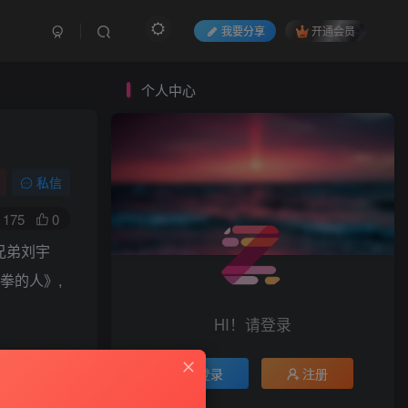
我要分享
开通会员
个人中心
私信
175
0
兄弟刘宇
拳的人》,
HI！请登录
E9-许佳
登录
注册