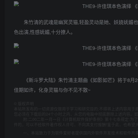
朱竹清的武魂是幽冥灵猫,轻盈灵动是她、妖娆妩媚也
色出演,性感妩媚,十分撩人。
《新斗罗大陆》朱竹清主题曲《如影如芒》将于8月20
佳期如许，化身灵猫与你不见不散~
©
版权声明
本站所发布的一切资源仅限用于学习和研究目的;不得将上述内容用于
您必须在下载后的24个小时之内，从您的电脑中彻底删除上述内容。
附:二00二年一月一日《计算机软件保护条例》第十七条规定:
件的，可以不经软件著作权人许可，不向其支付报酬!鉴于此，也希望大
一、本站致力于为软件爱好者提供国内外软件开发技术和软件共