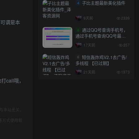
子比主题最新美化插件
4
9天前
2339
,可谓是本
通过QQ号查询手机号，
5
通过手机号查询QQ号最新
网站源码
17天前
357
短信轰炸鸡V2.1去广告/
6
多线程 【已过期】
21天前
1973
call哦，
与本站无关。
等方式使用软