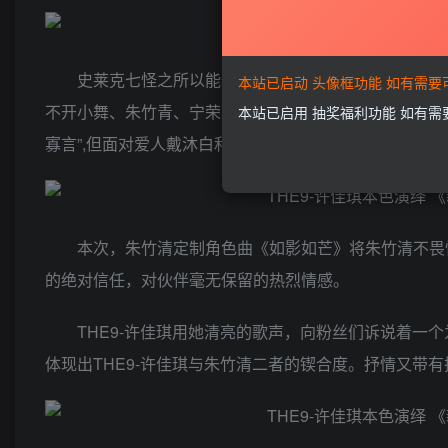
史莱克七怪之所以能傲立斗罗大陆,除了有唐三的英
本站已启动 头像框功能 如有需
不开小舞、朱竹青、宁荣荣三位女主角的并肩战斗。其中，
本站已启用 抽奖福利功能 如有
寡言”,但面对爱人戴沐白和七怪同伴,她却“不掩沸腾的心
本次，朱竹清定制角色曲《如影如芒》将朱竹清不畏
的绝对信任，对伙伴毫无保留的热烈情感。
THE9-许佳琪用她清亮的歌声，向粉丝们诉说着一
体现出THE9-许佳琪与朱竹清二者的锲合度。抒情又带