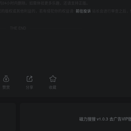
的24小时内删除。如需体验更多乐趣，还请支持正版。
您的版权或其他利益的，若有侵犯你的权益请:
前往投诉
站长会进行审查之后，
THE END
赞赏
分享
收藏
磁力搜搜 v1.0.3 去广告VI