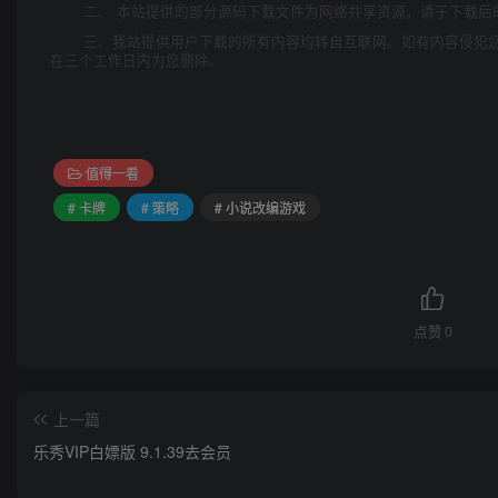
二、 本站提供的部分源码下载文件为网络共享资源，请于下载后
三、我站提供用户下载的所有内容均转自互联网。如有内容侵犯
在三个工作日内为您删除。
值得一看
# 卡牌
# 策略
# 小说改编游戏
点赞
0
上一篇
乐秀VIP白嫖版 9.1.39去会员