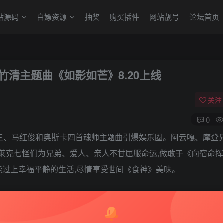
站源码
白嫖资源
抽奖
购买插件
网站靓号
论坛首页
竹清主题曲《如影如芒》8.20上线
关注
0
唐三、马红俊和奥斯卡四首魂师主题曲引爆娱乐圈。阿云嘎、摩登
莱克七怪们为兄弟、爱人、亲人不甘屈服命运,做敢于《向宿命挥
能过上幸福平静的生活,尽情享受世间《食神》美味。
莱克七怪中的女角色定制主题曲也将陆续登场。首个登场的便是由TH