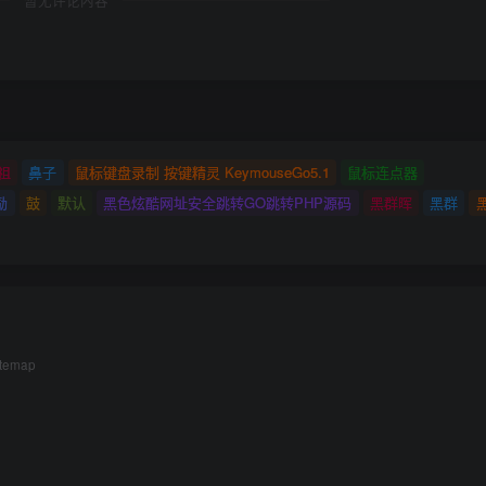
暂无评论内容
祖
鼻子
鼠标键盘录制 按键精灵 KeymouseGo5.1
鼠标连点器
励
鼓
默认
黑色炫酷网址安全跳转GO跳转PHP源码
黑群晖
黑群
itemap