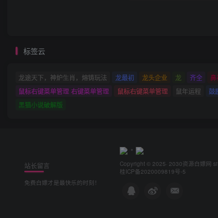
标签云
龙途天下，神炉生肖，熔铸玩法
龙最初
龙头企业
龙
齐全
鼻
鼠标右键菜单管理 右键菜单管理
鼠标右键菜单管理
鼠年运程
鼓
黑猫小说破解版
Copyright © 2025· 2030
资源白嫖网
s
站长留言
桂ICP备2020009819号-5
免费白嫖才是最快乐的时刻！