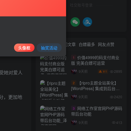
社交账号登录
齐心，更离
内敛,沉默
最新文章
热门文章
白嫖最多
网友点赞
头像框
抽奖活动
价值4999的码支付商业
1
版 完美白嫖可运营
2895
9天前
受她对爱人
1
￥
【ripro主题全站美化】
2
[WordPress] 集成到后台功
能的全站美化包
分，更加地
9天前
2420
WordPress…
网络工作室官网PHP源码
3
带后台功能
9天前
413