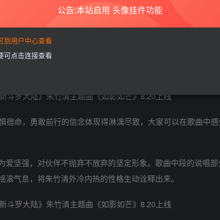
公告:本站启用 头像挂件功能
明领导，戴沐白的勇往直前，奥斯卡的灵活机智，马红俊的兄弟
要可到用户中心查看
七怪女主之一的朱竹清,出身星罗帝国贵族，在外人面前她“冰冷
需要可点击连接查看
跳,热血未消,向烈光奔跑”，敢于为伙伴和爱人冲锋陷阵。
惧宿命，勇敢前行的信念体现得淋漓尽致，大家可以在歌曲中感
个为爱坚强，对伙伴不抛弃不放弃的坚定形象。歌曲中段的说唱部
有摇滚气息，将朱竹清外冷内热的性格生动诠释出来。