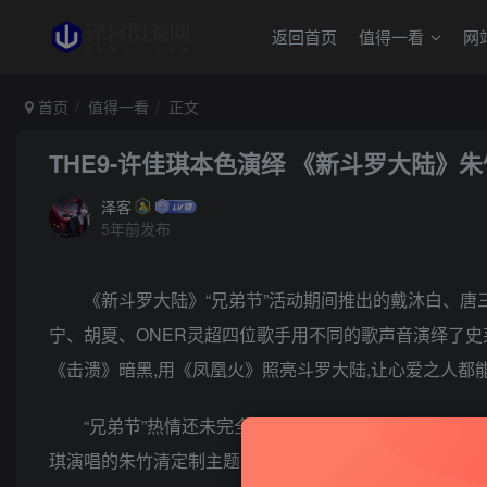
返回首页
值得一看
网
首页
值得一看
正文
THE9-许佳琪本色演绎 《新斗罗大陆》朱
泽客
5年前发布
《新斗罗大陆》“兄弟节”活动期间推出的戴沐白、
宁、胡夏、ONER灵超四位歌手用不同的歌声音演绎了史
《击溃》暗黑,用《凤凰火》照亮斗罗大陆,让心爱之人都
“兄弟节”热情还未完全退去,《新斗罗大陆》手游史
琪演唱的朱竹清定制主题曲《如影如芒》。