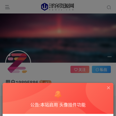
关注
私信
用户19895886
这家伙很懒，什么都没有写...
公告:本站启用 头像挂件功能
文章
0
收藏
0
评论
1
版块
0
帖子
0
粉丝
0