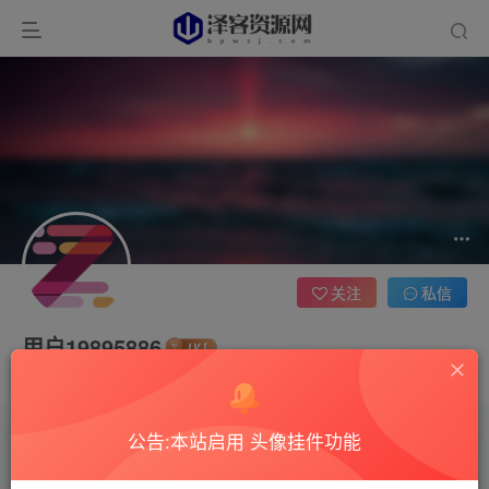
关注
私信
用户19895886
这家伙很懒，什么都没有写...
公告:本站启用 头像挂件功能
文章
0
收藏
0
评论
1
版块
0
帖子
0
粉丝
0