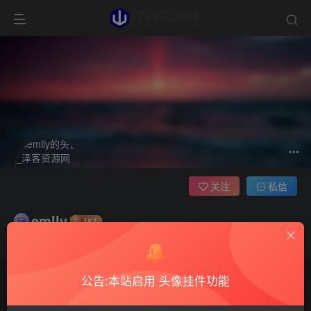
关注
私信
emlly
这家伙很懒，什么都没有写...
公告:本站启用 头像挂件功能
文章
0
收藏
0
评论
3
版块
0
帖子
0
粉丝
0