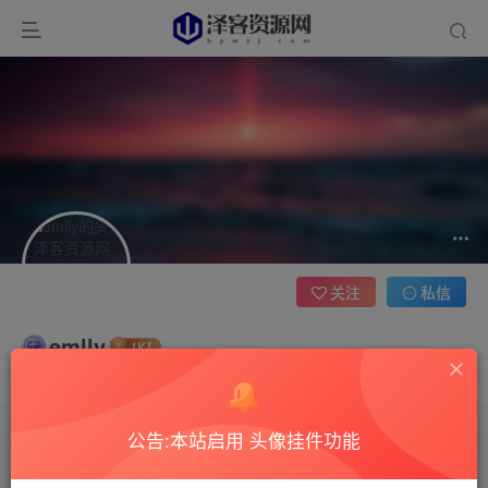
关注
私信
emlly
这家伙很懒，什么都没有写...
公告:本站启用 头像挂件功能
文章
0
收藏
0
评论
3
版块
0
帖子
0
粉丝
0