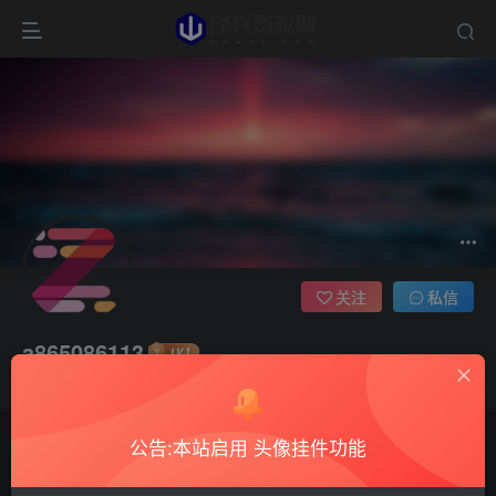
关注
私信
a865086113
这家伙很懒，什么都没有写...
公告:本站启用 头像挂件功能
文章
0
收藏
0
评论
1
版块
0
帖子
0
粉丝
0