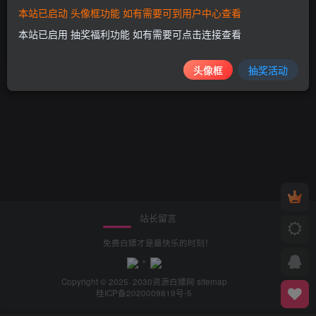
本站已启动 头像框功能 如有需要可到用户中心查看
谢谢泽客分享！！
5年前
本站已启用 抽奖福利功能 如有需要可点击连接查看
评论于：
网页在线自动回复客服源码
头像框
抽奖活动
站长留言
免费白嫖才是最快乐的时刻！
Copyright © 2025· 2030
资源白嫖网
sitemap
桂ICP备2020009819号-5