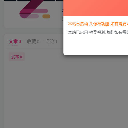
a865086113
这家伙很懒，什么都没有写...
本站已启动 头像框功能 如有需
本站已启用 抽奖福利功能 如有
文章
0
收藏
0
评论
1
版块
0
帖子
0
粉丝
0
发布
0