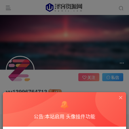
关注
私信
yu13996764713
2枚徽章
这家伙很懒，什么都没有写...
公告:本站启用 头像挂件功能
文章
0
收藏
0
评论
2
版块
0
帖子
0
粉丝
0