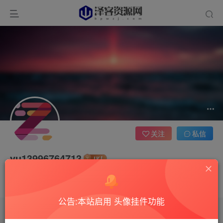
关注
私信
yu13996764713
2枚徽章
这家伙很懒，什么都没有写...
公告:本站启用 头像挂件功能
文章
0
收藏
0
评论
2
版块
0
帖子
0
粉丝
0