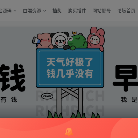
站源码
白嫖资源
抽奖
购买插件
网站靓号
论坛首页