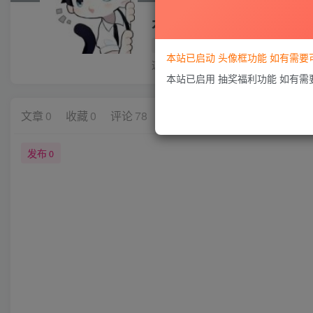
本站第一帅
3枚徽章
本站已启动 头像框功能 如有需
这家伙很懒，什么都没有写...
本站已启用 抽奖福利功能 如有
文章
0
收藏
0
评论
78
版块
0
帖子
0
粉丝
0
发布
0