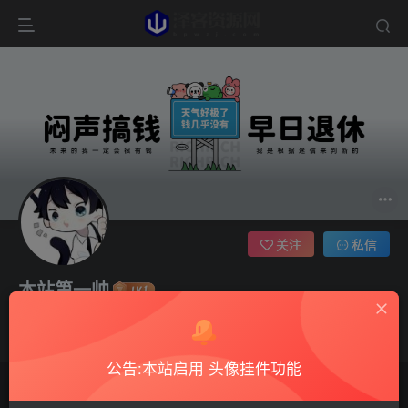
关注
私信
本站第一帅
3枚徽章
这家伙很懒，什么都没有写...
公告:本站启用 头像挂件功能
文章
0
收藏
0
评论
78
版块
0
帖子
0
粉丝
0