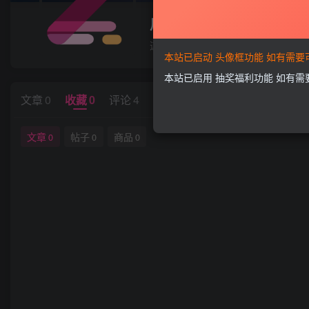
用户13217341
这家伙很懒，什么都没有写...
本站已启动 头像框功能 如有需
本站已启用 抽奖福利功能 如有
文章
0
收藏
0
评论
4
版块
0
帖子
0
粉丝
0
文章
帖子
商品
0
0
0