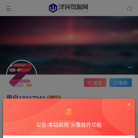
关注
私信
用户13217341
这家伙很懒，什么都没有写...
公告:本站启用 头像挂件功能
文章
0
收藏
0
评论
4
版块
0
帖子
0
粉丝
0