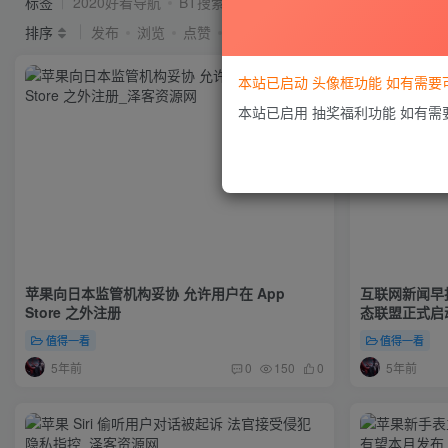
标签
2020好看导航
BT搜索
idc系统
seo
Ripro
排序
发布
浏览
点赞
评论
本站已启动 头像框功能 如有需
本站已启用 抽奖福利功能 如有
苹果向日本监管机构妥协 允许用户在 App
互联网新闻早报
Store 之外注册
态联盟正式启动
万款，游戏类
值得一看
值得一看
5年前
5年前
0
150
0