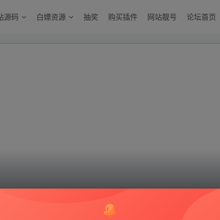
站源码
白嫖资源
抽奖
购买插件
网站靓号
论坛首页