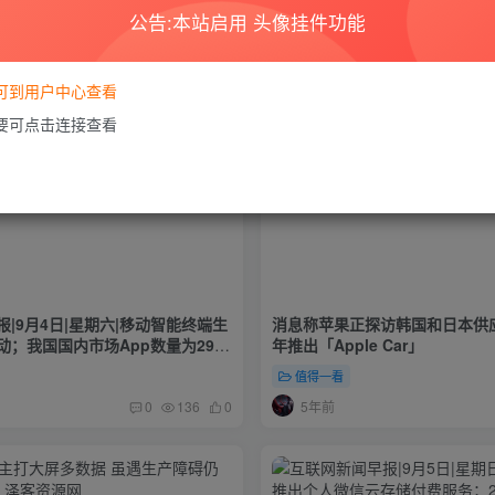
公告:本站启用 头像挂件功能
要可到用户中心查看
需要可点击连接查看
|9月4日|星期六|移动智能终端生
消息称苹果正探访韩国和日本供应商
；我国国内市场App数量为291
年推出「Apple Car」
占比24%
值得一看
5年前
0
136
0