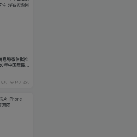
|消息称微信拟推
20年中国居民财
%
0
143
0