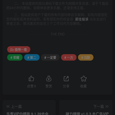
二、 本站提供的部分源码下载文件为网络共享资源，请于下载后
的24小时内删除。如需体验更多乐趣，还请支持正版。
三、我站提供用户下载的所有内容均转自互联网。如有内容侵犯
您的版权或其他利益的，若有侵犯你的权益请:
前往投诉
站长会进行
审查之后，情况属实的会在三个工作日内为您删除。
THE END
值得一看
# 荣耀
# 第二
# 一定要
# 一方
# 沉默
点赞
0
赞赏
分享
收藏
上一篇
下一篇
乐秀VIP白嫖版 9.1.39去会
磁力搜搜 v1.0.3 去广告VIP