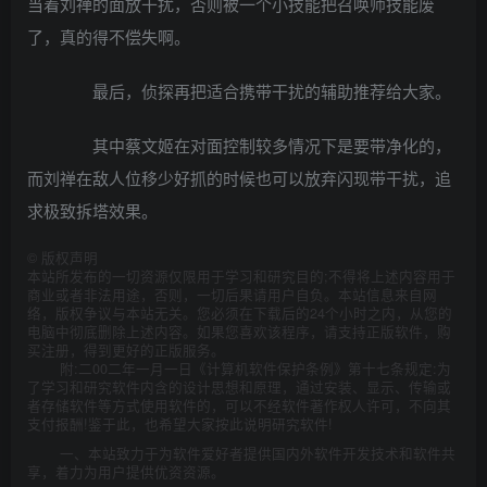
当着刘禅的面放干扰，否则被一个小技能把召唤师技能废
了，真的得不偿失啊。
最后，侦探再把适合携带干扰的辅助推荐给大家。
其中蔡文姬在对面控制较多情况下是要带净化的，
而刘禅在敌人位移少好抓的时候也可以放弃闪现带干扰，追
求极致拆塔效果。
©
版权声明
本站所发布的一切资源仅限用于学习和研究目的;不得将上述内容用于
商业或者非法用途，否则，一切后果请用户自负。本站信息来自网
络，版权争议与本站无关。您必须在下载后的24个小时之内，从您的
电脑中彻底删除上述内容。如果您喜欢该程序，请支持正版软件，购
买注册，得到更好的正版服务。
附:二00二年一月一日《计算机软件保护条例》第十七条规定:为
了学习和研究软件内含的设计思想和原理，通过安装、显示、传输或
者存储软件等方式使用软件的，可以不经软件著作权人许可，不向其
支付报酬!鉴于此，也希望大家按此说明研究软件!
一、本站致力于为软件爱好者提供国内外软件开发技术和软件共
享，着力为用户提供优资资源。