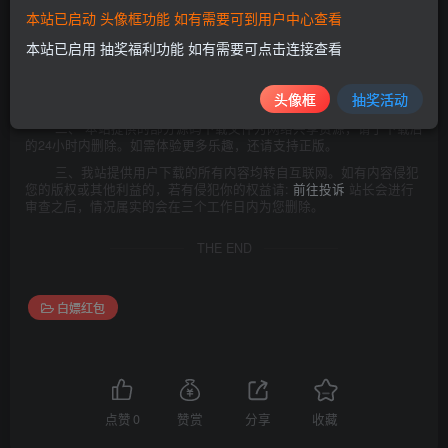
附:二00二年一月一日《计算机软件保护条例》第十七条规定:为
本站已启动 头像框功能 如有需要可到用户中心查看
了学习和研究软件内含的设计思想和原理，通过安装、显示、传输或
者存储软件等方式使用软件的，可以不经软件著作权人许可，不向其
本站已启用 抽奖福利功能 如有需要可点击连接查看
支付报酬!鉴于此，也希望大家按此说明研究软件!
一、本站致力于为软件爱好者提供国内外软件开发技术和软件共
头像框
抽奖活动
享，着力为用户提供优资资源。
二、 本站提供的部分源码下载文件为网络共享资源，请于下载后
的24小时内删除。如需体验更多乐趣，还请支持正版。
三、我站提供用户下载的所有内容均转自互联网。如有内容侵犯
您的版权或其他利益的，若有侵犯你的权益请:
前往投诉
站长会进行
审查之后，情况属实的会在三个工作日内为您删除。
THE END
白嫖红包
点赞
0
赞赏
分享
收藏