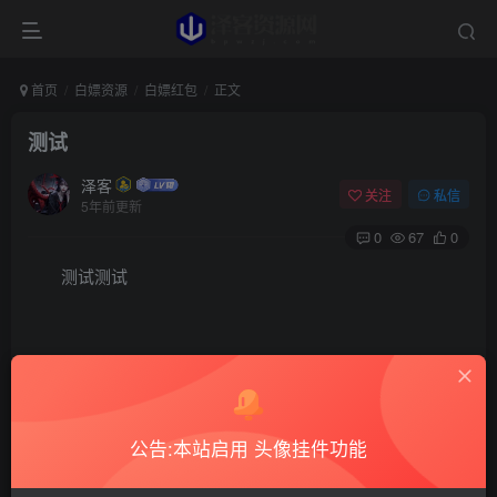
首页
白嫖资源
白嫖红包
正文
测试
泽客
关注
私信
5年前更新
0
67
0
测试测试
©
版权声明
本站所发布的一切资源仅限用于学习和研究目的;不得将上述内容用于
商业或者非法用途，否则，一切后果请用户自负。本站信息来自网
公告:本站启用 头像挂件功能
络，版权争议与本站无关。您必须在下载后的24个小时之内，从您的
电脑中彻底删除上述内容。如果您喜欢该程序，请支持正版软件，购
买注册，得到更好的正版服务。