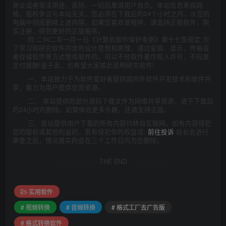
商业或者非法用途，否则，一切后果请用户自负。本站信息来自网
络，版权争议与本站无关。您必须在下载后的24个小时之内，从您的
电脑中彻底删除上述内容。如果您喜欢该程序，请支持正版软件，购
买注册，得到更好的正版服务。
附:二00二年一月一日《计算机软件保护条例》第十七条规定:为
了学习和研究软件内含的设计思想和原理，通过安装、显示、传输或
者存储软件等方式使用软件的，可以不经软件著作权人许可，不向其
支付报酬!鉴于此，也希望大家按此说明研究软件!
一、本站致力于为软件爱好者提供国内外软件开发技术和软件共
享，着力为用户提供优资资源。
二、 本站提供的部分源码下载文件为网络共享资源，请于下载后
的24小时内删除。如需体验更多乐趣，还请支持正版。
三、我站提供用户下载的所有内容均转自互联网。如有内容侵犯
您的版权或其他利益的，若有侵犯你的权益请:
前往投诉
站长会进行
审查之后，情况属实的会在三个工作日内为您删除。
THE END
实用软件
# 视频转换
# 音频转换
# 格式工厂去广告版
# 格式转换软件