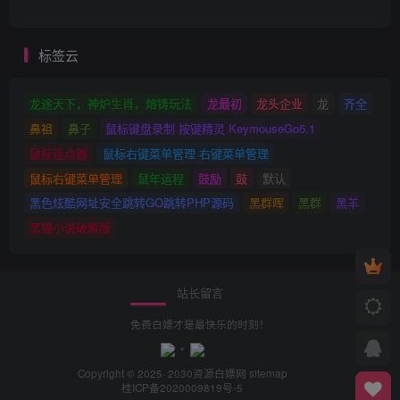
标签云
龙途天下，神炉生肖，熔铸玩法
龙最初
龙头企业
龙
齐全
鼻祖
鼻子
鼠标键盘录制 按键精灵 KeymouseGo5.1
鼠标连点器
鼠标右键菜单管理 右键菜单管理
鼠标右键菜单管理
鼠年运程
鼓励
鼓
默认
黑色炫酷网址安全跳转GO跳转PHP源码
黑群晖
黑群
黑羊
黑猫小说破解版
站长留言
免费白嫖才是最快乐的时刻！
Copyright © 2025· 2030
资源白嫖网
sitemap
桂ICP备2020009819号-5