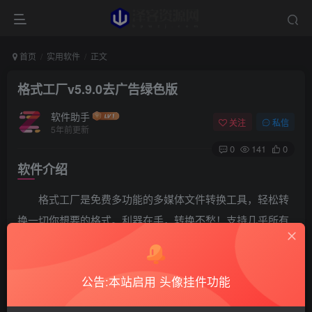
首页
实用软件
正文
格式工厂v5.9.0去广告绿色版
软件助手
关注
私信
5年前更新
0
141
0
软件介绍
格式工厂是免费多功能的多媒体文件转换工具，轻松转
换一切你想要的格式。利器在手，转换不愁！支持几乎所有
类型格式的相互转换，各种视频、音频、图片、PDF文档等
格式，转换视频过程中，可以修复损坏的文件，让转换质量
公告:本站启用 头像挂件功能
无损坏；支持PDF转换合并、视频合并、画面裁剪、快速剪
辑、去除水印、下载视频等。